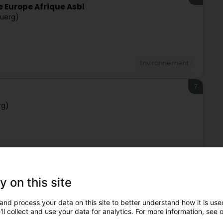
e Europe Afrique Asbl
uerg)
Environnement
7
rg)
Environnement
8
y on this site
 - Service Coopération Asbl
zebuerg)
and process your data on this site to better understand how it is used
ll collect and use your data for analytics. For more information, see 