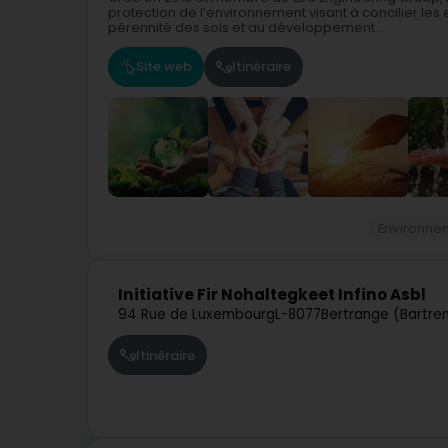
protection de l’environnement visant à concilier les e
pérennité des sols et au développement...
Site web
Itinéraire
Environne
Initiative Fir Nohaltegkeet Infino Asbl
94 Rue de Luxembourg
L-8077
Bertrange (Bartre
Itinéraire