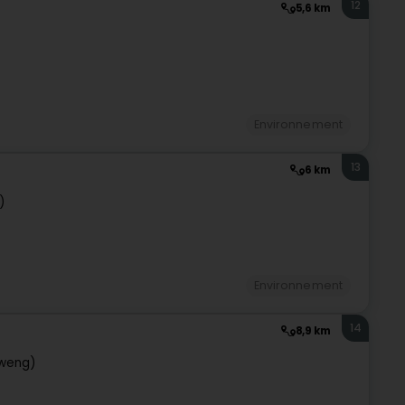
12
5,6 km
Environnement
13
6 km
)
Environnement
14
8,9 km
iweng)