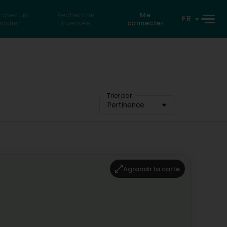
rcher un
Recherche
Me
FR
iculier
inversée
connecter
Trier par
Pertinence
Agrandir la carte