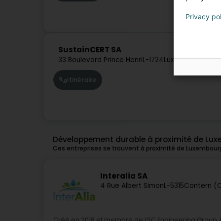
Privacy po
SustainCERT SA
33 Boulevard Prince Henri
L-1724
Luxembourg (Lë
Itinéraire
Développement durable à proximité de Lu
Ces entreprises se trouvent à proximité de Luxembour
Interalia SA
4 Rue Albert Simon
L-5315
Contern (
Créé en 2018 et membre de LSC Engineering Group, In