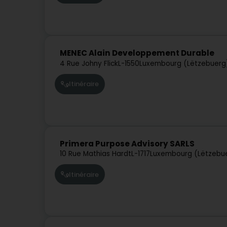
MENEC Alain Developpement Durable
4 Rue Johny Flick
L-1550
Luxembourg (Lëtzebuerg
Itinéraire
Primera Purpose Advisory SARLS
10 Rue Mathias Hardt
L-1717
Luxembourg (Lëtzebu
Itinéraire