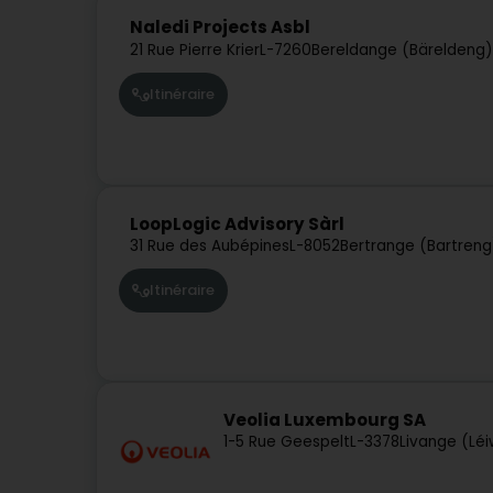
Naledi Projects Asbl
21 Rue Pierre Krier
L-7260
Bereldange (Bäreldeng)
Itinéraire
LoopLogic Advisory Sàrl
31 Rue des Aubépines
L-8052
Bertrange (Bartreng
Itinéraire
Veolia Luxembourg SA
1-5 Rue Geespelt
L-3378
Livange (Lé