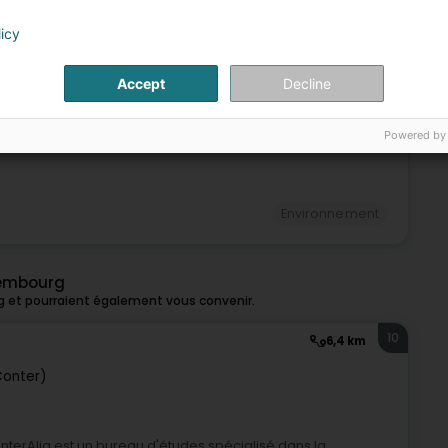
licy
Environnement
9
Accept
Decline
tzebuerg)
Powered by
Environnement
xembourg
g et pourraient également vous convenir.
10
6,4 km
Conter)
terAlia est un bureau d'études spécialisé dans la