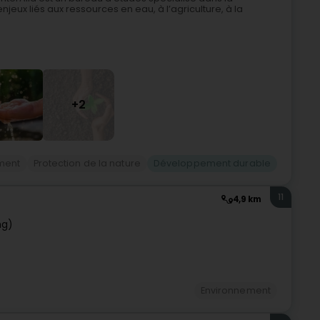
njeux liés aux ressources en eau, à l’agriculture, à la
+2
ment
Protection de la nature
Développement durable
11
4,9 km
ng)
Environnement