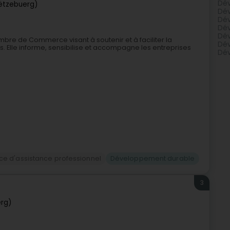
Dév
ëtzebuerg)
Dév
Dév
Dév
Dév
hambre de Commerce visant à soutenir et à faciliter la
Dév
. Elle informe, sensibilise et accompagne les entreprises
Dév
ce d'assistance professionnel
Développement durable
3
rg)