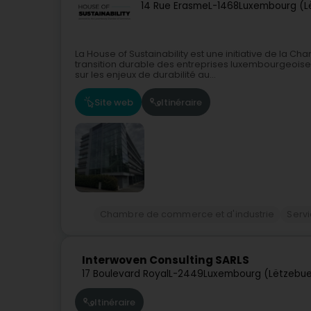
14 Rue Erasme
L-1468
Luxembourg (L
La House of Sustainability est une initiative de la C
transition durable des entreprises luxembourgeoises
sur les enjeux de durabilité au...
Site web
Itinéraire
Chambre de commerce et d'industrie
Servi
Interwoven Consulting SARLS
17 Boulevard Royal
L-2449
Luxembourg (Lëtzebue
Itinéraire