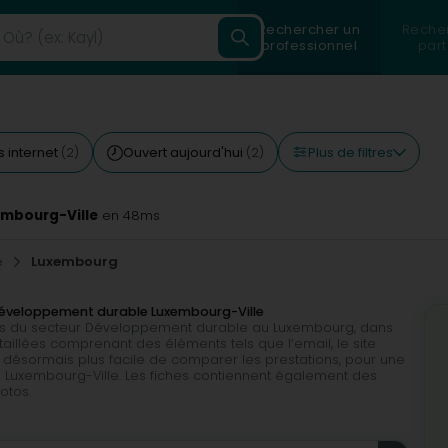
Rechercher un
Reche
professionnel
part
Plus de filtres
 internet
Ouvert aujourd'hui
(2)
(2)
embourg-Ville
en 48ms
e
Luxembourg
 Développement durable Luxembourg-Ville
els du secteur Développement durable au Luxembourg, dans
étaillées comprenant des éléments tels que l’email, le site
est désormais plus facile de comparer les prestations, pour une
 Luxembourg-Ville. Les fiches contiennent également des
otos.