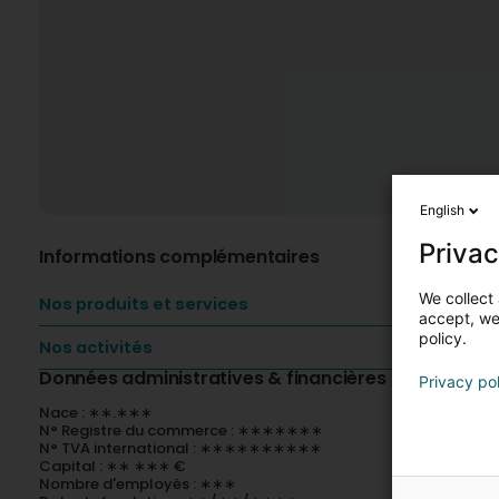
English
Privac
Informations complémentaires
We collect 
Nos produits et services
accept, we'
policy.
Nos activités
Données administratives & financières
Privacy po
Nace : ∗∗.∗∗∗
N° Registre du commerce : ∗∗∗∗∗∗∗
N° TVA international : ∗∗∗∗∗∗∗∗∗∗
Capital : ∗∗ ∗∗∗ €
Nombre d'employés : ∗∗∗