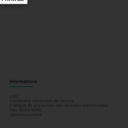
Informations
CGU
Conditions Générales de Ventes
Politique de protection des données personnelles
Mes droits RGPD
Options cookies