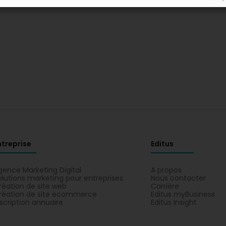
ntreprise
Editus
gence Marketing Digital
A propos
olutions marketing pour entreprises
Nous contacter
réation de site web
Carrière
réation de site ecommerce
Editus myBusiness
nscription annuaire
Editus Insight