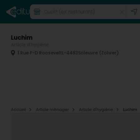
Luchim
Article d'hygiène
1 Rue F-D Roosevelt
L-4483
Soleuvre (Zolwer)
Accueil
Article ménager
Article d'hygiène
Luchim