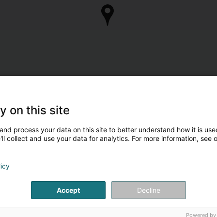
y on this site
and process your data on this site to better understand how it is used
ll collect and use your data for analytics. For more information, see 
licy
Accept
Decline
Powered by