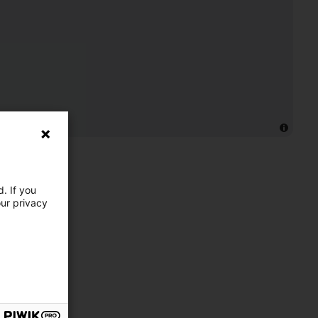
. If you
our privacy