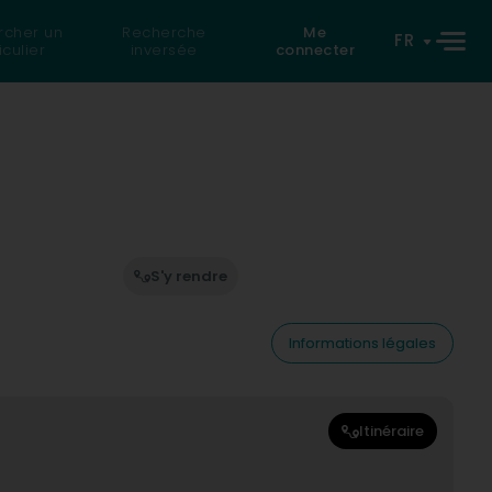
rcher un
Recherche
Me
FR
iculier
inversée
connecter
S'y rendre
Informations légales
Itinéraire