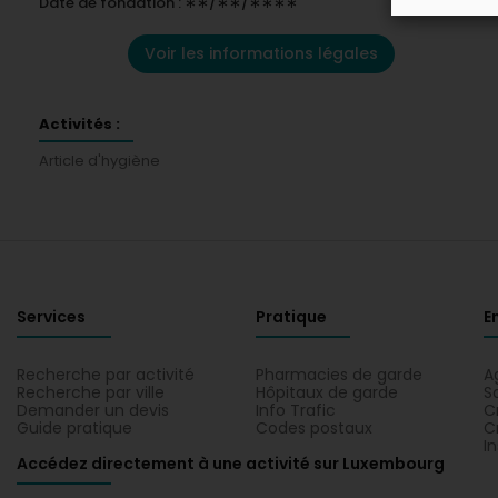
Date de fondation : ∗∗/∗∗/∗∗∗∗
Voir les informations légales
Activités :
Article d'hygiène
Services
Pratique
E
Recherche par activité
Pharmacies de garde
A
Recherche par ville
Hôpitaux de garde
S
Demander un devis
Info Trafic
C
Guide pratique
Codes postaux
C
I
Accédez directement à une activité sur Luxembourg