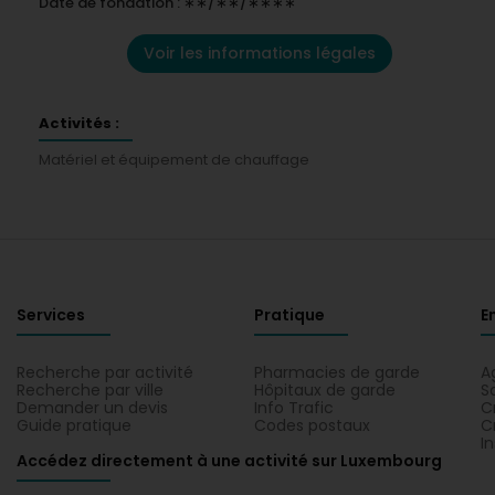
Date de fondation : ∗∗/∗∗/∗∗∗∗
Voir les informations légales
Activités :
Matériel et équipement de chauffage
Services
Pratique
E
Recherche par activité
Pharmacies de garde
A
Recherche par ville
Hôpitaux de garde
S
Demander un devis
Info Trafic
C
Guide pratique
Codes postaux
C
I
Accédez directement à une activité sur Luxembourg