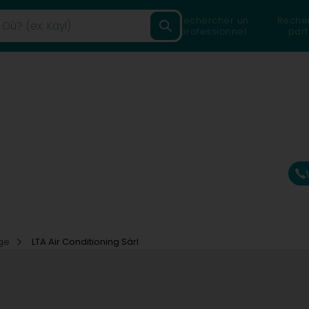
Rechercher un
Reche
professionnel
part
age
LTA Air Conditioning Sàrl