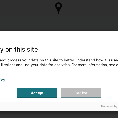
y on this site
and process your data on this site to better understand how it is used
ll collect and use your data for analytics. For more information, see 
licy
Accept
Decline
Powered by