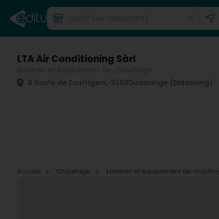
LTA Air Conditioning Sàrl
Matériel et équipement de chauffage
4 Route de Zoufftgen
L-3598
Dudelange (Diddeleng)
Accueil
Chauffage
Matériel et équipement de chauff