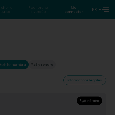
rcher un
Recherche
Me
FR
iculier
inversée
connecter
Voir le numéro
S'y rendre
Informations légales
Itinéraire