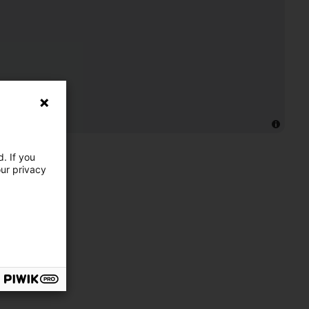
. If you
our privacy