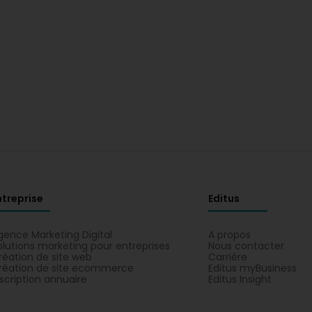
ntreprise
Editus
gence Marketing Digital
A propos
olutions marketing pour entreprises
Nous contacter
réation de site web
Carrière
réation de site ecommerce
Editus myBusiness
nscription annuaire
Editus Insight