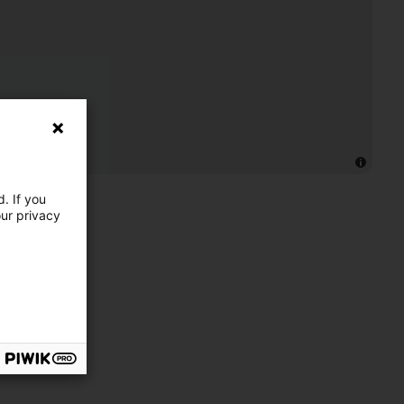
. If you
our privacy