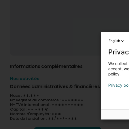
English
Privac
We collect 
Informations complémentaires
accept, we'
policy.
Nos activités
Privacy po
Données administratives & financières
Nace : ∗∗.∗∗∗
N° Registre du commerce : ∗∗∗∗∗∗∗
N° TVA international : ∗∗∗∗∗∗∗∗∗∗
Capital : ∗∗ ∗∗∗ €
Nombre d'employés : ∗∗∗
Date de fondation : ∗∗/∗∗/∗∗∗∗