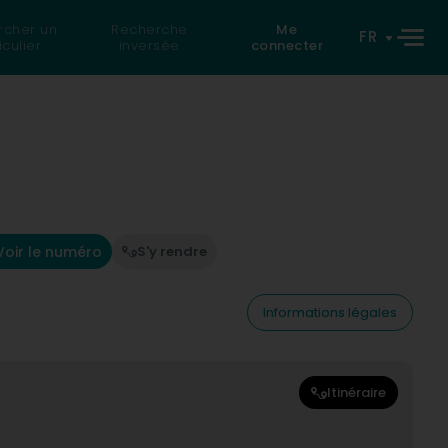
rcher un
Recherche
Me
FR
iculier
inversée
connecter
Voir le numéro
S'y rendre
Informations légales
Itinéraire