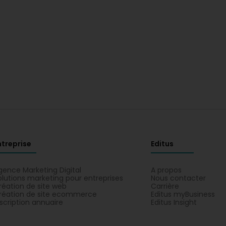
ntreprise
Editus
gence Marketing Digital
A propos
olutions marketing pour entreprises
Nous contacter
réation de site web
Carrière
réation de site ecommerce
Editus myBusiness
nscription annuaire
Editus Insight