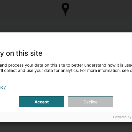
y on this site
and process your data on this site to better understand how it is used
ll collect and use your data for analytics. For more information, see 
licy
Accept
Decline
Powered by