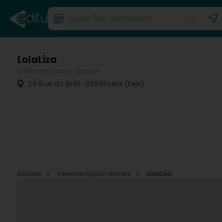
LolaLiza
Vêtement pour dames
20 Rue du Brill
L-3898
Foetz (Feiz)
Accueil
Vêtement pour dames
LolaLiza