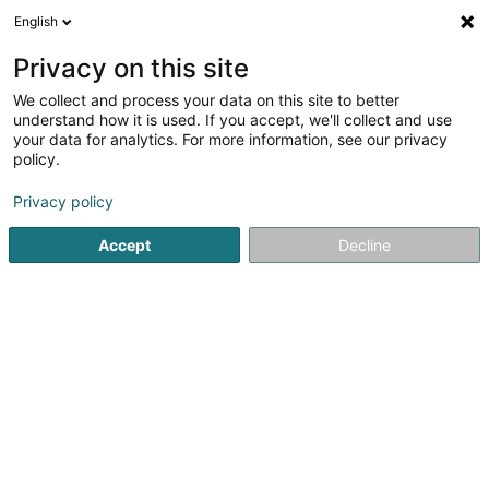
English
FR
Privacy on this site
We collect and process your data on this site to better
Liesenbein Mike
understand how it is used. If you accept, we'll collect and use
your data for analytics. For more information, see our privacy
Décors de théâtre et de spectacle
policy.
43 Schefflengerbierg
L-3825
Schifflange (Schëffleng)
Privacy policy
Accept
Decline
Voir le numéro
S'y rendre
Accueil
Espace culturel
Décors de théâtre et de spectacl