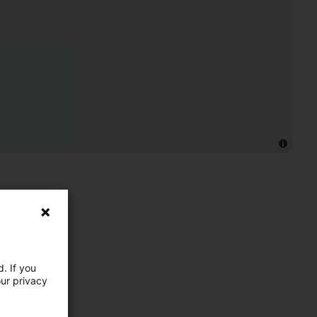
. If you
our privacy