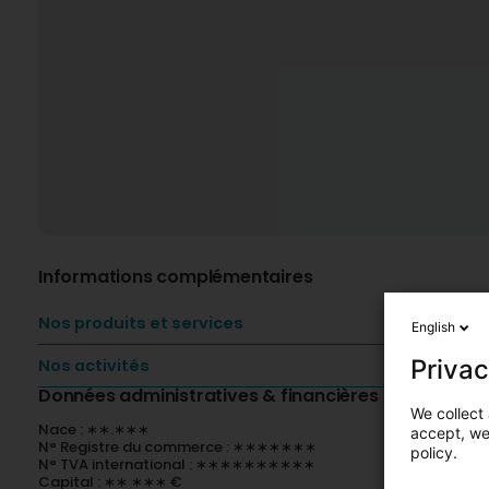
Informations complémentaires
Nos produits et services
English
Privac
Nos activités
Données administratives & financières
We collect 
Nace : ∗∗.∗∗∗
accept, we'
N° Registre du commerce : ∗∗∗∗∗∗∗
policy.
N° TVA international : ∗∗∗∗∗∗∗∗∗∗
Capital : ∗∗ ∗∗∗ €