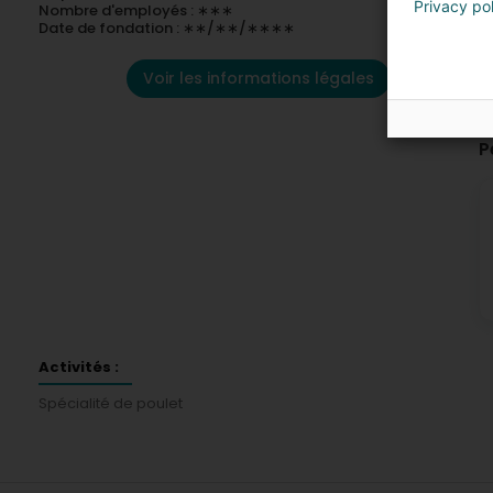
Privacy po
Nombre d'employés : ∗∗∗
Date de fondation : ∗∗/∗∗/∗∗∗∗
Voir les informations légales
P
Activités :
Spécialité de poulet