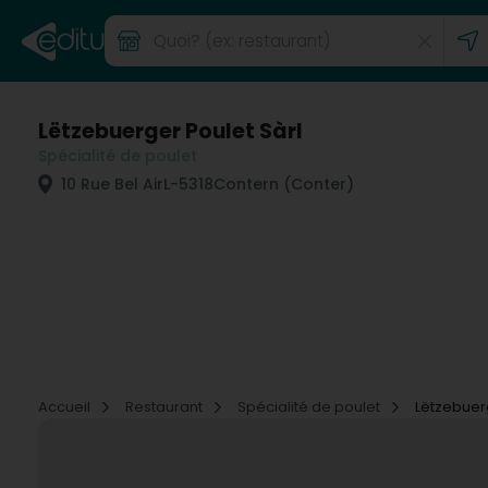
Lëtzebuerger Poulet Sàrl
Spécialité de poulet
10 Rue Bel Air
L-5318
Contern (Conter)
Accueil
Restaurant
Spécialité de poulet
Lëtzebuerg