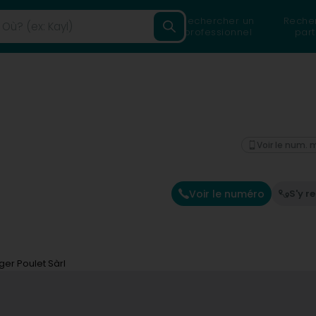
Rechercher un
Reche
professionnel
part
Voir le num. 
Voir le numéro
S'y r
er Poulet Sàrl