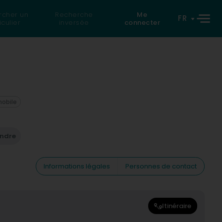
rcher un
Recherche
Me
FR
iculier
inversée
connecter
mobile
endre
Informations légales
Personnes de contact
Itinéraire