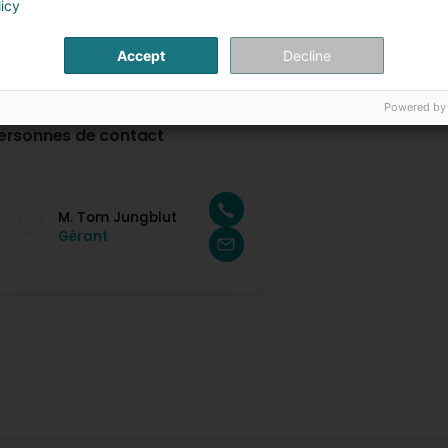
licy
Accept
Decline
Powered by
ersonnes de contact
M. Tom Jungblut
Gérant