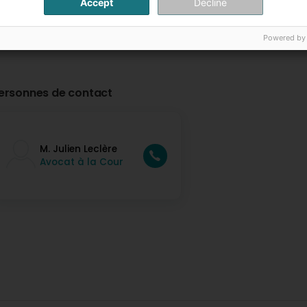
Accept
Decline
Powered by
ersonnes de contact
M. Julien Leclère
Avocat à la Cour