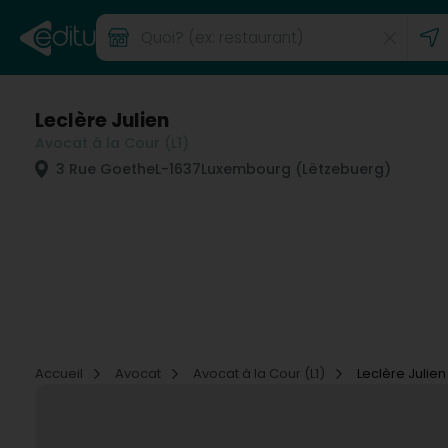
Leclère Julien
Avocat à la Cour (L1)
3 Rue Goethe
L-1637
Luxembourg (Lëtzebuerg)
Accueil
Avocat
Avocat à la Cour (L1)
Leclère Julien