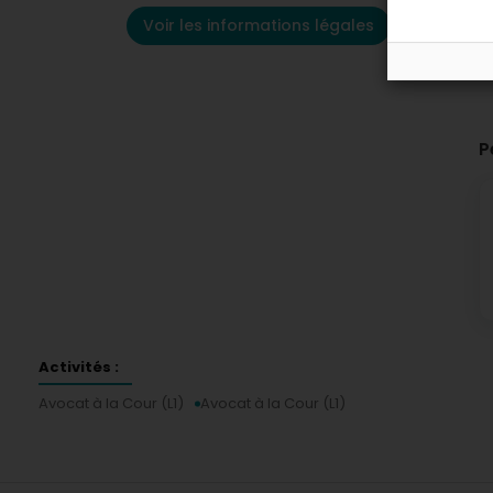
Voir les informations légales
P
Activités :
Avocat à la Cour (L1)
Avocat à la Cour (L1)