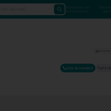
Rechercher un
Reche
professionnel
part
Afficher
Voir le numéro
S'y r