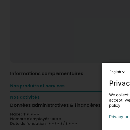
English
Informations complémentaires
Privac
Nos produits et services
We collect 
Nos activités
accept, we'
Données administratives & financières
policy.
Nace : ∗∗.∗∗∗
Privacy po
Nombre d'employés : ∗∗∗
Date de fondation : ∗∗/∗∗/∗∗∗∗