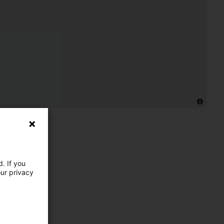
. If you
our privacy