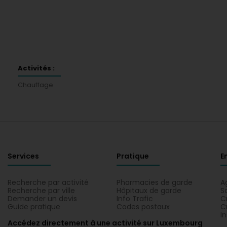
Activités :
Chauffage
Services
Pratique
E
Recherche par activité
Pharmacies de garde
A
Recherche par ville
Hôpitaux de garde
S
Demander un devis
Info Trafic
C
Guide pratique
Codes postaux
C
I
Accédez directement à une activité sur Luxembourg