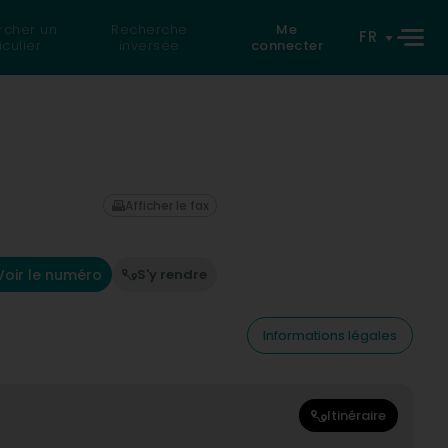
rcher un
Recherche
Me
FR
iculier
inversée
connecter
Afficher le fax
Voir le numéro
S'y rendre
Informations légales
Itinéraire