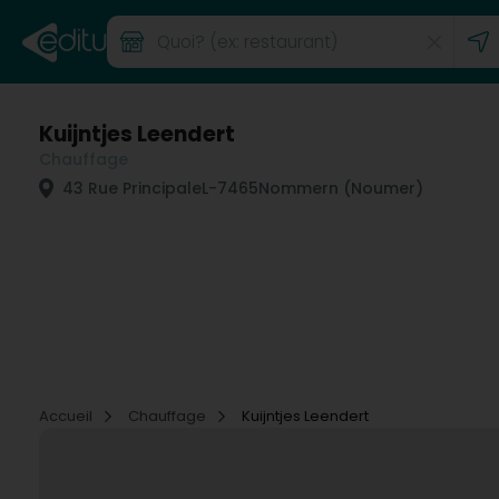
Kuijntjes Leendert
Chauffage
43 Rue Principale
L-7465
Nommern (Noumer)
Accueil
Chauffage
Kuijntjes Leendert