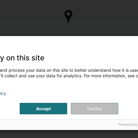
y on this site
and process your data on this site to better understand how it is used
ll collect and use your data for analytics. For more information, see 
licy
Accept
Decline
Powered by