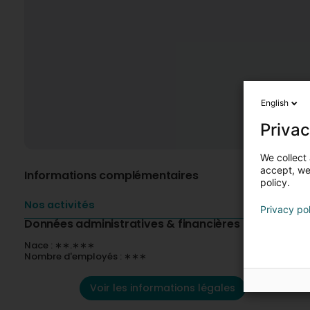
English
Privac
We collect 
accept, we'
Informations complémentaires
policy.
Nos activités
Privacy po
Données administratives & financières
Nace : ∗∗.∗∗∗
Nombre d'employés : ∗∗∗
Voir les informations légales