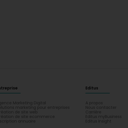
ntreprise
Editus
gence Marketing Digital
A propos
olutions marketing pour entreprises
Nous contacter
réation de site web
Carrière
réation de site ecommerce
Editus myBusiness
nscription annuaire
Editus Insight