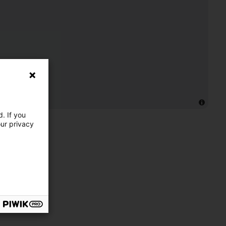
. If you
our privacy