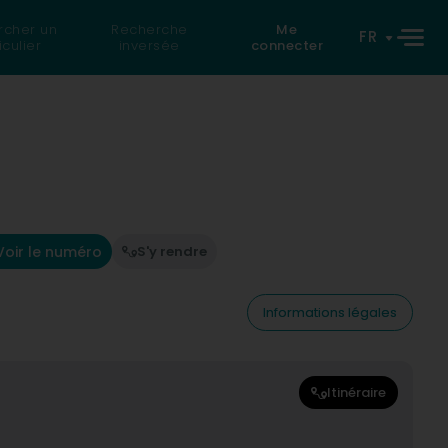
rcher un
Recherche
Me
FR
iculier
inversée
connecter
Voir le numéro
S'y rendre
Informations légales
Itinéraire