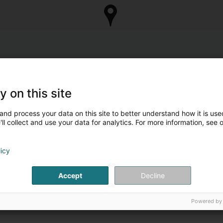
y on this site
and process your data on this site to better understand how it is used
ll collect and use your data for analytics. For more information, see 
licy
Accept
Decline
Powered by