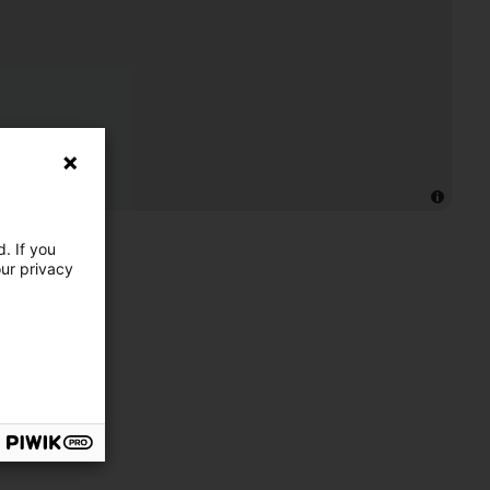
. If you
our privacy