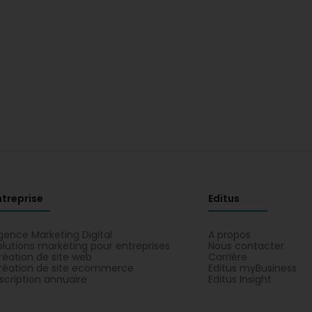
ntreprise
Editus
gence Marketing Digital
A propos
olutions marketing pour entreprises
Nous contacter
réation de site web
Carrière
réation de site ecommerce
Editus myBusiness
nscription annuaire
Editus Insight