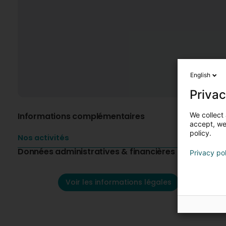
English
Privac
We collect 
Informations complémentaires
accept, we'
policy.
Nos activités
Données administratives & financières
Privacy po
Voir les informations légales