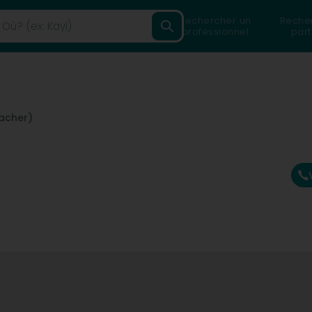
Rechercher un
Reche
professionnel
part
acher)