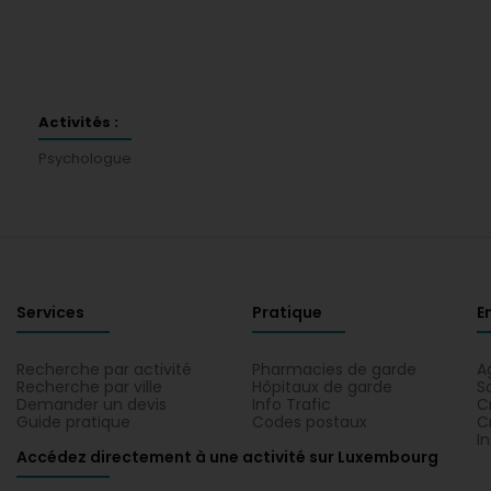
Activités :
Psychologue
Services
Pratique
E
Recherche par activité
Pharmacies de garde
A
Recherche par ville
Hôpitaux de garde
S
Demander un devis
Info Trafic
C
Guide pratique
Codes postaux
C
I
Accédez directement à une activité sur Luxembourg