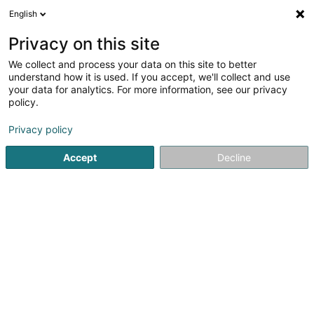
English
FR
Privacy on this site
We collect and process your data on this site to better
J.M. Rénovation Sàrl
understand how it is used. If you accept, we'll collect and use
your data for analytics. For more information, see our privacy
Rénovation
policy.
6 Rue de Luxembourg
L-4391
Pontpierre (Steebrécken)
Privacy policy
Accept
Decline
Afficher le fax
Voir le num. mobile
Voir le numéro
S'y rendre
Accueil
Rénovation
J.M. Rénovation Sàrl