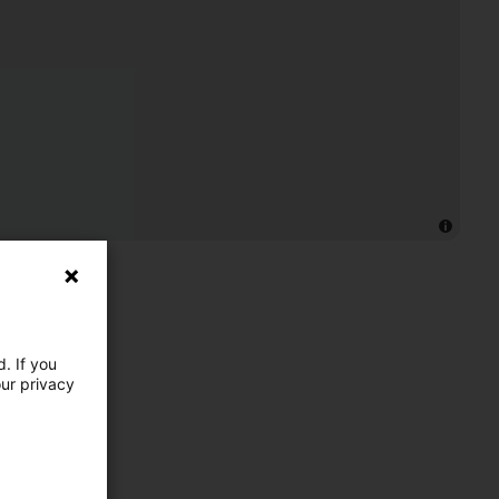
. If you
our privacy