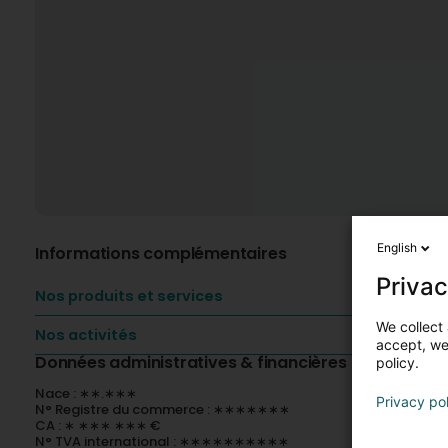
English
Informations complémentaires
Privac
Nos produits et services
We collect 
Nos activités
accept, we'
Données administratives & financières
policy.
Nace : ∗∗.∗∗∗
Privacy po
N° Registre du commerce : ∗∗∗∗∗∗∗
CA : ∗ ∗∗∗ ∗∗∗ €
N° TVA international : ∗∗∗∗∗∗∗∗∗∗