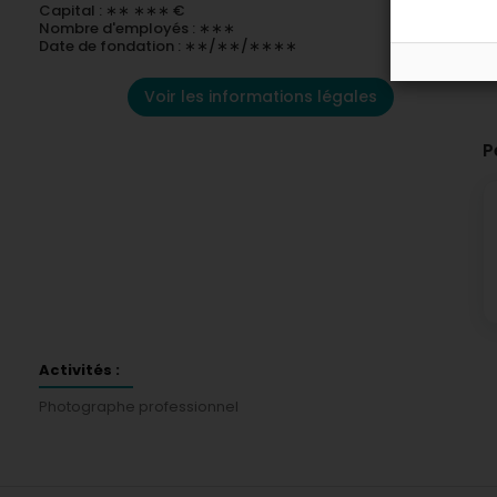
Capital : ∗∗ ∗∗∗ €
Nombre d'employés : ∗∗∗
Date de fondation : ∗∗/∗∗/∗∗∗∗
Voir les informations légales
P
Activités :
Photographe professionnel