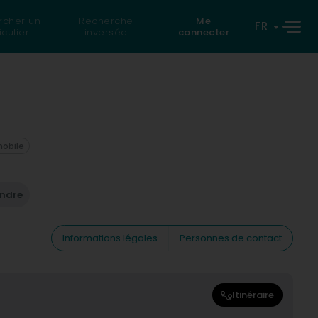
rcher un
Recherche
Me
FR
iculier
inversée
connecter
mobile
endre
Informations légales
Personnes de contact
Itinéraire