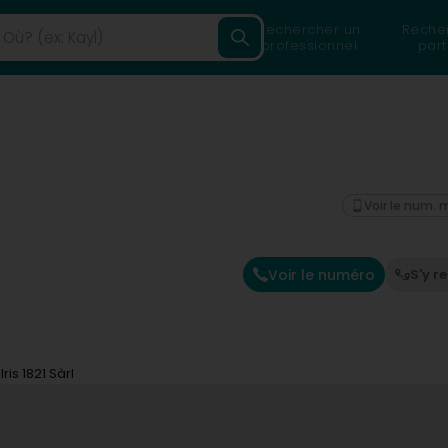
Rechercher un
Reche
professionnel
part
Voir le num. 
Voir le numéro
S'y r
Iris 1821 Sàrl