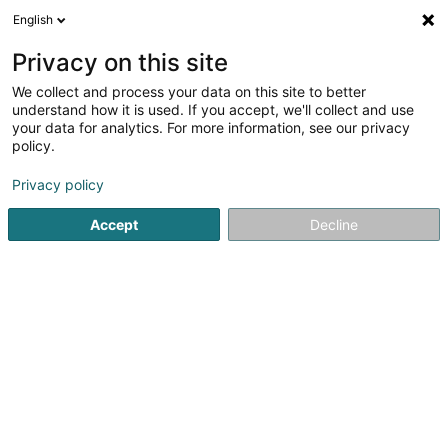
English
FR
Privacy on this site
We collect and process your data on this site to better
Institut de Beauté Peggy et Soins à
understand how it is used. If you accept, we'll collect and use
Domicile
your data for analytics. For more information, see our privacy
policy.
Institut de beauté
Privacy policy
30 Rue de l'Ecole
L-3385
Noertzange (Näerzeng)
Accept
Decline
Voir le numéro
S'y rendre
Accueil
Institut de beauté
Institut de Beauté Peggy et Soin