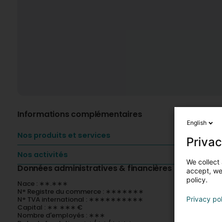
Informations complémentaires
English
Nos produits et services
Privac
Nos activités
We collect 
Données administratives & financières
accept, we'
policy.
Nace : ∗∗.∗∗∗
N° Registre du commerce : ∗∗∗∗∗∗∗
N° TVA international : ∗∗∗∗∗∗∗∗∗∗
Privacy po
Capital : ∗∗ ∗∗∗ €
Nombre d'employés : ∗∗∗