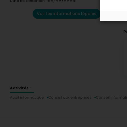
Date de fondation : ∗∗/∗∗/∗∗∗∗
Voir les informations légales
P
Activités :
Audit informatique
Conseil aux entreprises
Conseil informat