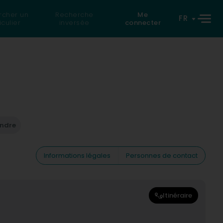
rcher un
Recherche
Me
FR
iculier
inversée
connecter
endre
Informations légales
Personnes de contact
Itinéraire