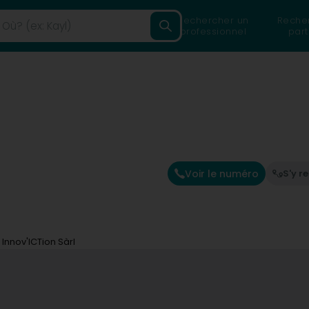
Rechercher un
Reche
professionnel
part
Voir le numéro
S'y r
Innov'ICTion Sàrl