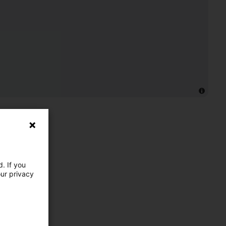
. If you
our privacy