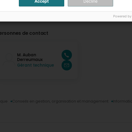
Accept
Decline
Powered by
ersonnes de contact
M. Auban
Derreumaux
Gérant technique
ique
Conseils en gestion, organisation et management
Informati