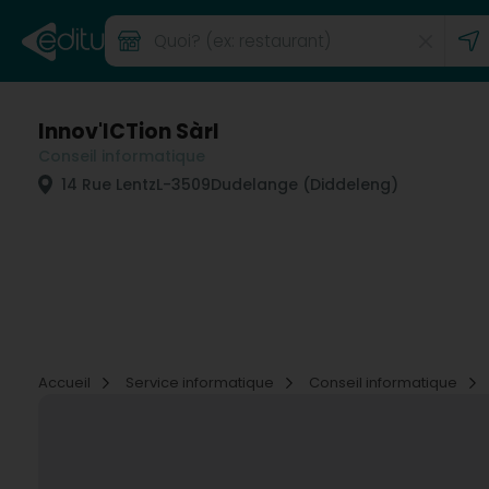
Innov'ICTion Sàrl
Conseil informatique
14 Rue Lentz
L-3509
Dudelange (Diddeleng)
Accueil
Service informatique
Conseil informatique