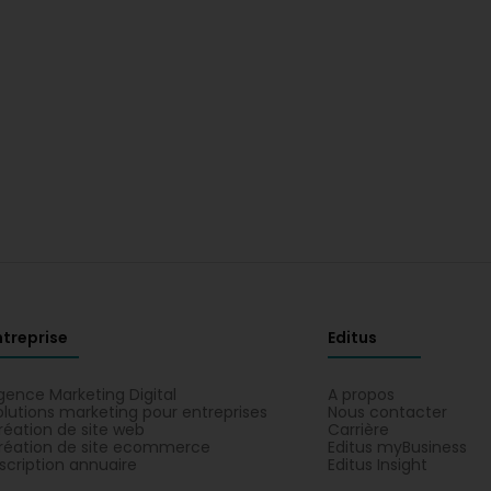
ntreprise
Editus
gence Marketing Digital
A propos
olutions marketing pour entreprises
Nous contacter
réation de site web
Carrière
réation de site ecommerce
Editus myBusiness
nscription annuaire
Editus Insight