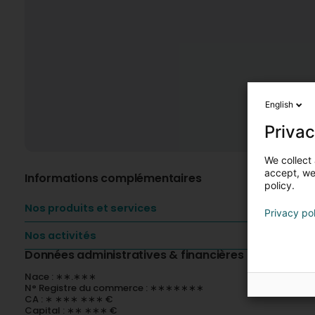
English
Privac
We collect 
accept, we'
Informations complémentaires
policy.
Nos produits et services
Privacy po
Nos activités
Données administratives & financières
Nace : ∗∗.∗∗∗
N° Registre du commerce : ∗∗∗∗∗∗∗
CA : ∗ ∗∗∗ ∗∗∗ €
Capital : ∗∗ ∗∗∗ €