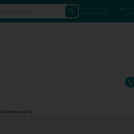
Rechercher un
Reche
professionnel
part
on Luxembourg SA