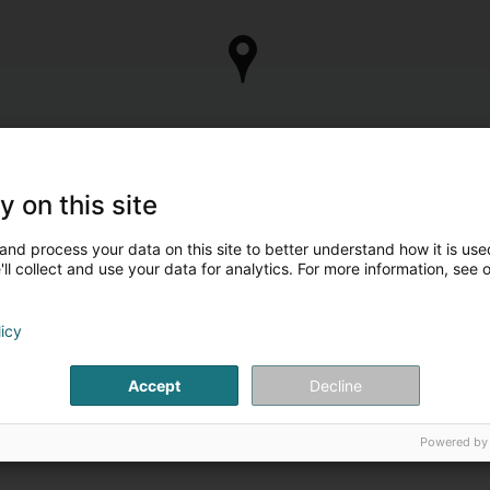
y on this site
and process your data on this site to better understand how it is used
ll collect and use your data for analytics. For more information, see 
licy
Accept
Decline
Powered by