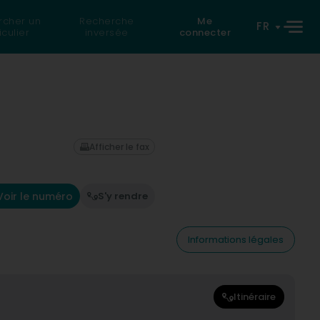
rcher un
Recherche
Me
FR
iculier
inversée
connecter
Afficher le fax
Voir le numéro
S'y rendre
Informations légales
Itinéraire