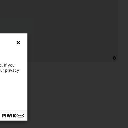
. If you
our privacy