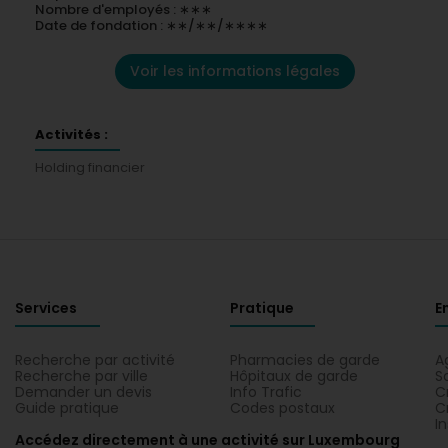
Nombre d'employés : ∗∗∗
Date de fondation : ∗∗/∗∗/∗∗∗∗
Voir les informations légales
Activités :
Holding financier
Services
Pratique
E
Recherche par activité
Pharmacies de garde
A
Recherche par ville
Hôpitaux de garde
S
Demander un devis
Info Trafic
C
Guide pratique
Codes postaux
C
I
Accédez directement à une activité sur Luxembourg