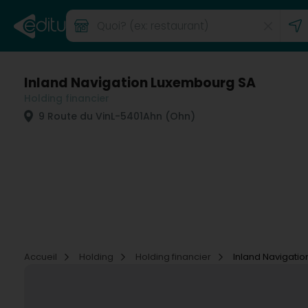
Inland Navigation Luxembourg SA
Holding financier
9 Route du Vin
L-5401
Ahn (Ohn)
Accueil
Holding
Holding financier
Inland Navigati