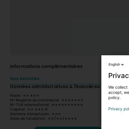
English
Informations complémentaires
Privac
Nos activités
Données administratives & financières
We collect 
accept, we'
Nace : ∗∗.∗∗∗
policy.
N° Registre du commerce : ∗∗∗∗∗∗∗
N° TVA international : ∗∗∗∗∗∗∗∗∗∗
Privacy po
Capital : ∗∗ ∗∗∗ €
Nombre d'employés : ∗∗∗
Date de fondation : ∗∗/∗∗/∗∗∗∗