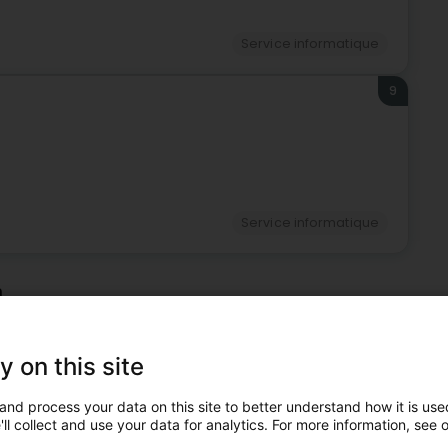
Service informatique
9
Service informatique
m
 pourraient également vous convenir.
10
3,2 km
y on this site
(Mamer)
and process your data on this site to better understand how it is used
ll collect and use your data for analytics. For more information, see 