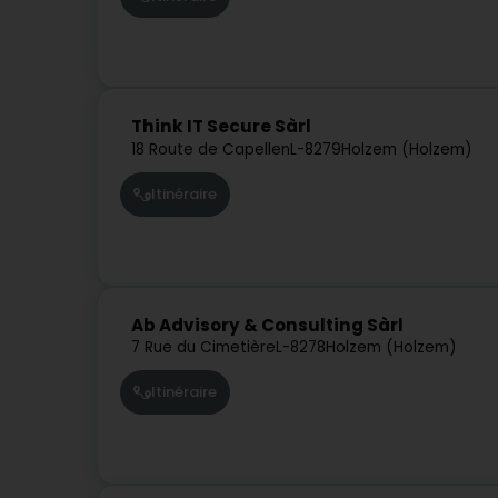
Think IT Secure Sàrl
18 Route de Capellen
L-8279
Holzem (Holzem)
Itinéraire
Ab Advisory & Consulting Sàrl
7 Rue du Cimetière
L-8278
Holzem (Holzem)
Itinéraire