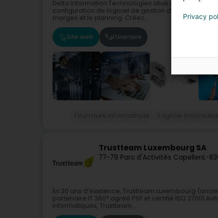
Delta Information Technologies situé à Mamer vous p
configuration de logiciel de gestion d'entreprise Du
Privacy po
marges et le planning. Créez...
Site web
Itinéraire
Fourniture informatique
Logiciel informati
Trustteam Luxembourg SA
77-79 Parc d'Activités Capellen
L-83
En 30 ans d’existence, Trustteam Luxembourg (anci
partenaire IT 360° agréé PSF et certifié ISO 27001.Auto
informatiques, Trustteam...