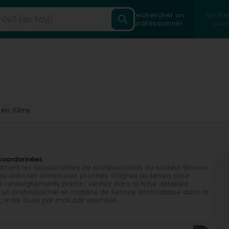
Rechercher un
Reche
professionnel
part
en 33ms
 coordonnées
ilement les coordonnées de professionnels du secteur Service
m, ou dans les communes proches. Gagnez du temps pour
 renseignements précis : vérifiez dans la fiche détaillée
 un professionnel en matière de Service informatique dans la
et, mais aussi par mail, par exemple.