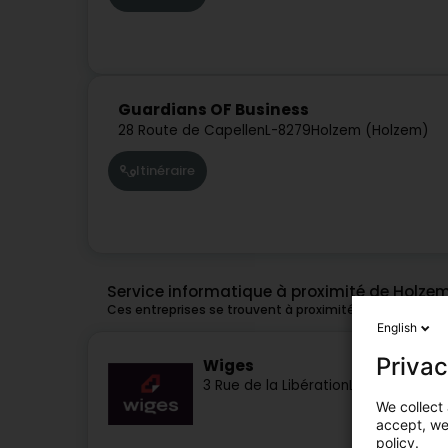
Guardians OF Business
28 Route de Capellen
L-8279
Holzem (Holzem)
Itinéraire
Service informatique à proximité de Holze
Ces entreprises se trouvent à proximité de Holzem et
English
Privac
Wiges
3 Rue de la Libération
L-8245
Mamer 
We collect 
accept, we'
policy.