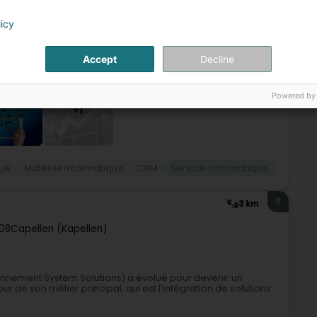
ropose conseil, la gestion, création, formation et
 devis à la facture - ne perdez pas de vue votre budget, vos
licy
Accept
Decline
Powered by
+1
que
Matériel informatique
CRM
Service informatique
11
3 km
08
Capellen (Kapellen)
ennement System Solutions) a évolué pour devenir un
ur de son métier principal, qui est l’intégration de solutions