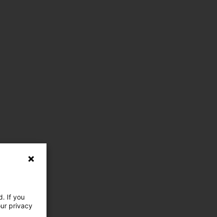
. If you
our privacy