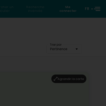
rcher un
Recherche
Me
FR
iculier
inversée
connecter
Trier par
Pertinence
Agrandir la carte