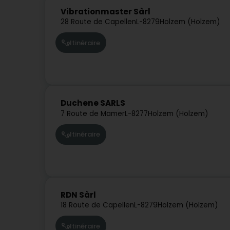
Vibrationmaster Sàrl
28 Route de Capellen
L-8279
Holzem (Holzem)
Itinéraire
Duchene SARLS
7 Route de Mamer
L-8277
Holzem (Holzem)
Itinéraire
RDN Sàrl
18 Route de Capellen
L-8279
Holzem (Holzem)
Itinéraire