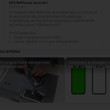
HFS RePhone recrute !
Evénement
Le magasin HFS RePhone, spécialisé dans la vente et
la réparation de smartphones à Dudelange,
Luxembourg, recherche un réparateur expérimenté
en temps plein (40h/semaine).
Profil recherché :
Parler français couramment
Savoir réparer tout type d’équipement
Smartphones
PC / ordinateurs
os articles
Consoles
Compétences en Micro-soudure
Pourquoi faire réparer son
Comment prolonger la
Réparation carte mère
smartphone ?
vie de votre smartpho
Changement de vitre
Diagnostics avancés
Et autres réparations techniques
Nous recherchons une personne sérieuse, autonome
et motivée avec expérience confirmée dans la
réparation électronique
Poste situé à Dudelange, Luxembourg. Pour plus
d’informations, contactez-nous directement en
magasin.