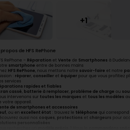
 propos de HFS RePhone
FS RePhone –
Réparation
et
Vente
de
Smartphones
à Dudelan
otre
smartphone
entre de bonnes mains
hez
HFS RePhone
, nous mettons notre
savoir-faire
et notre
pa
ission :
réparer
,
conseiller
et
équiper
pour que vous profitiez p
os services
éparations rapides et fiables
cran cassé
,
batterie à remplacer
,
problème de charge
ou
souc
ous intervenons sur
toutes les marques
et
tous les modèles
av
e votre appareil.
ente de smartphones et accessoires
euf
, ou en
excellent état
: trouvez le
téléphone
qui correspond
écouvrez aussi nos
coques
,
protections
et
chargeurs
pour acc
olutions personnalisées
ous recherchez un
modèle précis
? Nous le
commandons spéc