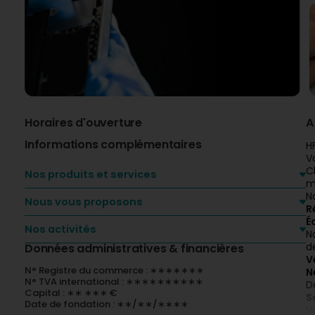
Horaires d'ouverture
A
Informations complémentaires
H
V
C
Nos produits et services
m
N
Nous vous proposons
R
É
Nos activités
N
d
Données administratives & financières
V
N° Registre du commerce : ∗∗∗∗∗∗∗
N
N° TVA international : ∗∗∗∗∗∗∗∗∗∗
D
Capital : ∗∗ ∗∗∗ €
S
Date de fondation : ∗∗/∗∗/∗∗∗∗
V