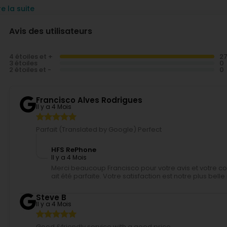
ous proposons également des solutions adaptées aux
particuli
re la suite
ourquoi choisir HFS RePhone ?
Expertise
et
fiabilité
Avis des utilisateurs
Transparence
et
conseils honnêtes
Rapidité d’intervention
Accueil chaleureux
et
service client dédié
4 étoiles et +
ontactez-nous
3 étoiles
etrouvez-nous au
14 Rue Lentz, 3509 Dudelange
2 étoiles et -
ontactez-nous
pour un
devis
ou une
réparation rapide
vec
HFS RePhone
, votre
smartphone
retrouve une
seconde vie
Francisco Alves Rodrigues
Il y a 4 Mois
Parfait (Translated by Google) Perfect
HFS RePhone
Il y a 4 Mois
Merci beaucoup Francisco pour votre avis et votre c
ait été parfaite. Votre satisfaction est notre plus be
Steve B
Il y a 4 Mois
Good &friendly service with a good price.