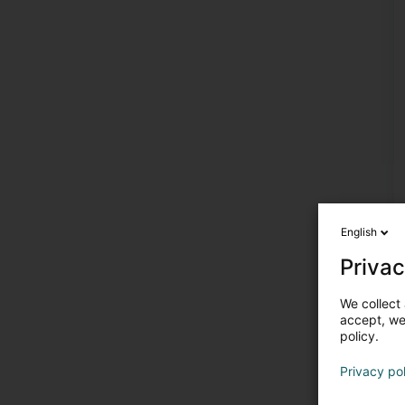
English
Privac
We collect 
accept, we'
policy.
Privacy po