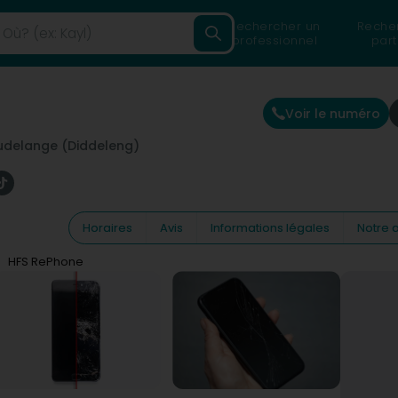
Rechercher un
Reche
professionnel
part
Voir le numéro
udelange (Diddeleng)
Horaires
Avis
Informations légales
Notre a
HFS RePhone