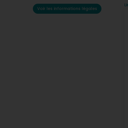
N
Li
P
Voir les informations légales
C
R
C
A