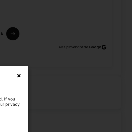
nfiance ! Nous sommes ravis que vous ayez apprécié
t très importante pour nous ! À bientôt chez HFS
6
Avis provenant de
Google
sional staff (Original) Excellents conseils,
iance ! Nous sommes ravis que nos conseils et notre
orité ! À très bientôt chez HFS RePhone !
. If you
our privacy
d friendly person. His diagnosis was accurate from
 can clearly tell he's passionate about his work. I
rangeante et sympathique. Diagnostic juste dès le