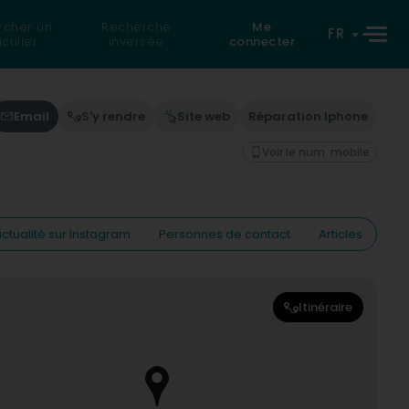
rcher un
Recherche
Me
FR
iculier
inversée
connecter
Email
S'y rendre
Site web
Réparation Iphone
Voir le num. mobile
ctualité sur Instagram
Personnes de contact
Articles
Itinéraire