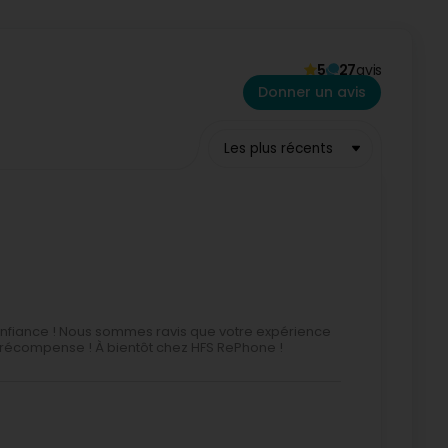
ers
comme aux
professionnels
.
5
27
avis
Donner un avis
Les plus récents
en toute confiance.
onfiance ! Nous sommes ravis que votre expérience
lle récompense ! À bientôt chez HFS RePhone !