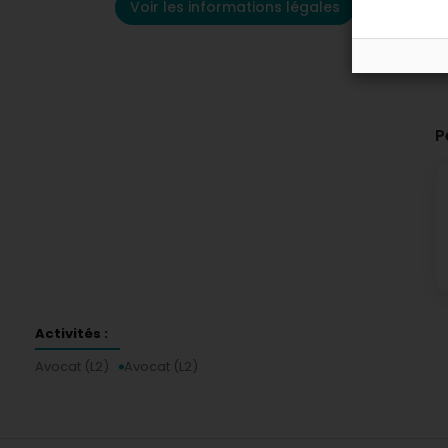
Voir les informations légales
P
Activités :
Avocat (L2)
Avocat (L2)