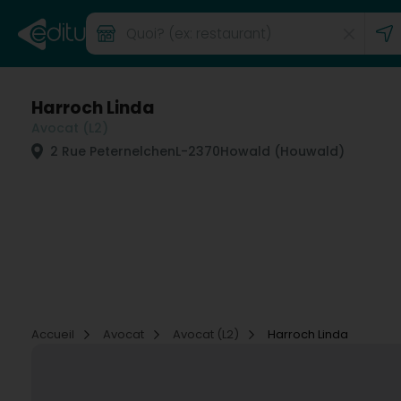
Harroch Linda
Avocat (L2)
2 Rue Peternelchen
L-2370
Howald (Houwald)
Accueil
Avocat
Avocat (L2)
Harroch Linda