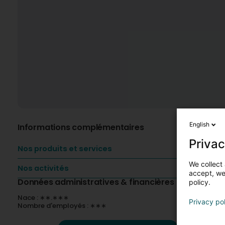
English
Informations complémentaires
Privac
Nos produits et services
We collect 
Nos activités
accept, we'
Données administratives & financières
policy.
Nace : ∗∗.∗∗∗
Privacy po
Nombre d'employés : ∗∗∗