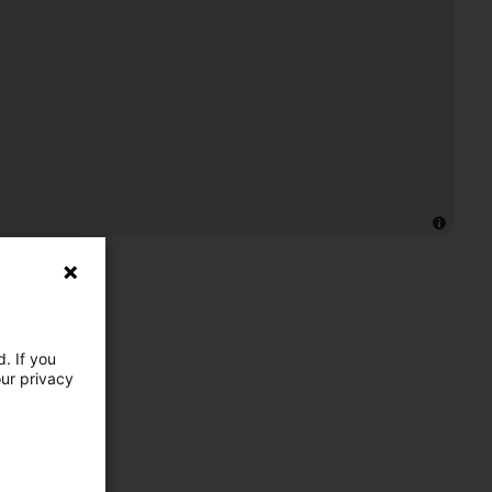
. If you
our privacy