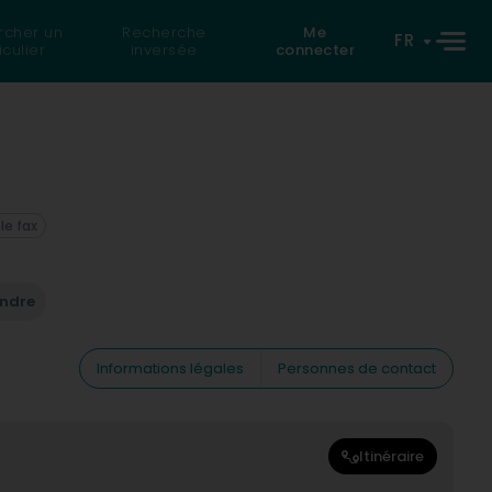
rcher un
Recherche
Me
FR
iculier
inversée
connecter
 le fax
endre
Informations légales
Personnes de contact
Itinéraire