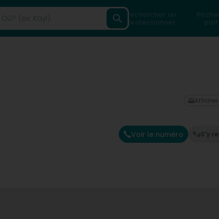
Rechercher un
Reche
professionnel
part
Afficher
Voir le numéro
S'y r