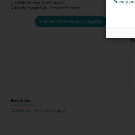
Privacy po
Nombre d'employés : ∗∗∗
Date de fondation : ∗∗/∗∗/∗∗∗∗
Voir les informations légales
P
Activités :
Diététicien
Hypnothérapie