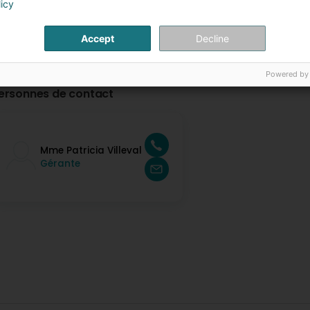
licy
Accept
Decline
Powered by
ersonnes de contact
Mme Patricia Villeval
Gérante