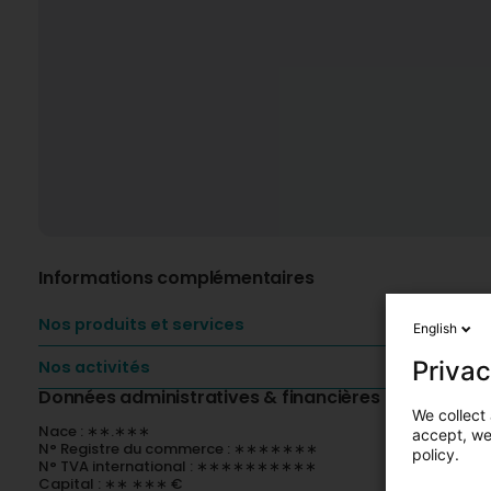
Informations complémentaires
Nos produits et services
English
Privac
Nos activités
Données administratives & financières
We collect 
Nace : ∗∗.∗∗∗
accept, we'
N° Registre du commerce : ∗∗∗∗∗∗∗
policy.
N° TVA international : ∗∗∗∗∗∗∗∗∗∗
Capital : ∗∗ ∗∗∗ €