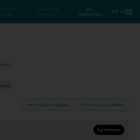
rcher un
Recherche
Me
FR
iculier
inversée
connecter
mobile
endre
Informations légales
Personnes de contact
Itinéraire