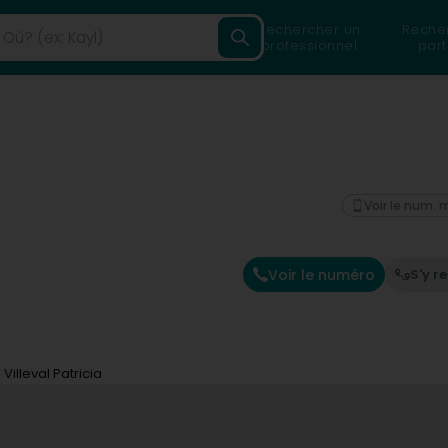
Rechercher un
Reche
professionnel
part
Voir le num. 
Voir le numéro
S'y r
illeval Patricia