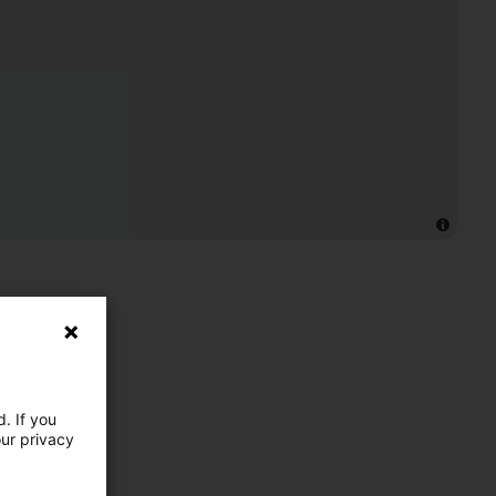
. If you
our privacy