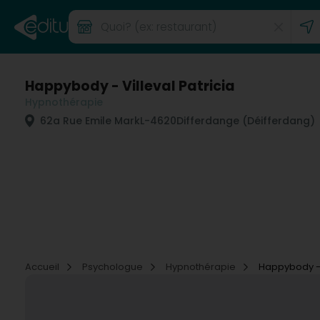
Happybody - Villeval Patricia
Hypnothérapie
62a Rue Emile Mark
L-4620
Differdange (Déifferdang)
Accueil
Psychologue
Hypnothérapie
Happybody - V