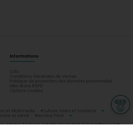
Informations
CGU
Conditions Générales de Ventes
Politique de protection des données personnelles
Mes droits RGPD
Options cookies
n et Multimedia
Culture, loisirs et tourisme
cine et santé
Secteur Privé
ne, adresse. Toutes les activités de Handball Club Schifflange Asbl :
ge
L-3670 Kayl