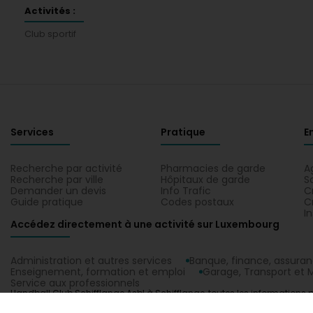
Activités :
Club sportif
Services
Pratique
E
Recherche par activité
Pharmacies de garde
A
Recherche par ville
Hôpitaux de garde
S
Demander un devis
Info Trafic
C
Guide pratique
Codes postaux
C
I
Accédez directement à une activité sur Luxembourg
Administration et autres services
Banque, finance, assura
Enseignement, formation et emploi
Garage, Transport et M
Service aux professionnels
Handball Club Schifflange Asbl à Schifflange, toutes les informations p
Club sportif. Situez votre contact Handball Club Schifflange Asbl sur un
1.0.2606.0809
C