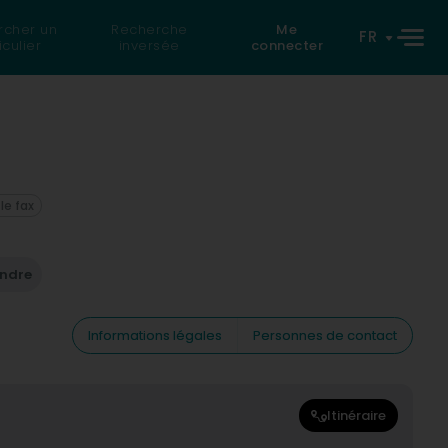
rcher un
Recherche
Me
FR
iculier
inversée
connecter
 le fax
endre
Informations légales
Personnes de contact
Itinéraire