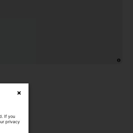
. If you
our privacy