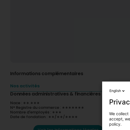
Informations complémentaires
Nos activités
English
Données administratives & financières
Privac
Nace : ∗∗.∗∗∗
N° Registre du commerce : ∗∗∗∗∗∗∗
Nombre d'employés : ∗∗∗
We collect 
Date de fondation : ∗∗/∗∗/∗∗∗∗
accept, we'
policy.