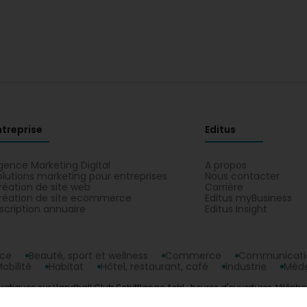
ntreprise
Editus
gence Marketing Digital
A propos
olutions marketing pour entreprises
Nous contacter
réation de site web
Carrière
réation de site ecommerce
Editus myBusiness
nscription annuaire
Editus Insight
nce
Beauté, sport et wellness
Commerce
Communicatio
obilité
Habitat
Hôtel, restaurant, café
Industrie
Méde
ratiques sur Handball Club Schifflange Asbl : heures d'ouvertures, télépho
 plan à Schifflange.
opyright © 2026
Editus Luxembourg S.A.
208, rue de Noertzan