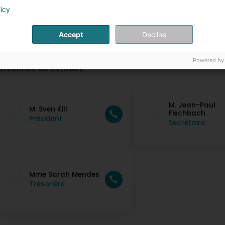
licy
Accept
Decline
Powered by
ersonnes de contact
M. Jean-Paul
M. Sven Kill
Fischbach
Président
Secrétaire
Mme Sarah Mendes
Trésorière