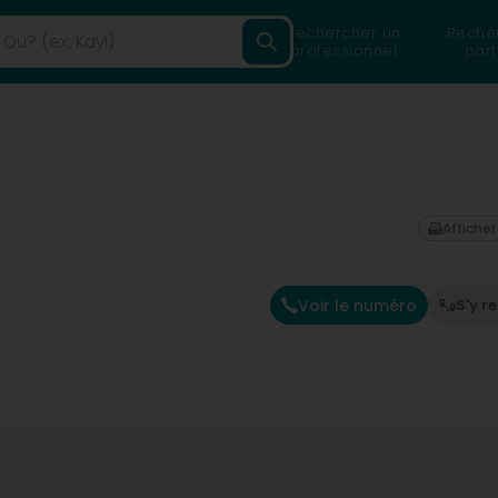
Rechercher un
Reche
professionnel
part
Afficher
Voir le numéro
S'y r