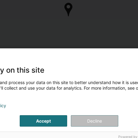
y on this site
and process your data on this site to better understand how it is used
ll collect and use your data for analytics. For more information, see 
licy
Accept
Decline
Powered by