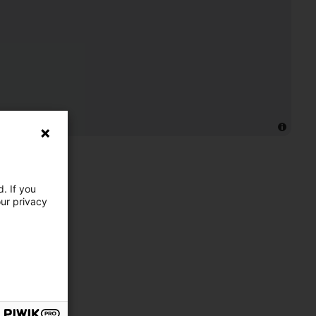
. If you
our privacy