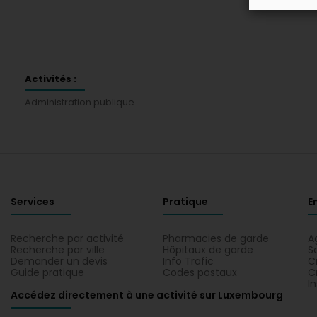
Activités :
Administration publique
Services
Pratique
E
Recherche par activité
Pharmacies de garde
A
Recherche par ville
Hôpitaux de garde
S
Demander un devis
Info Trafic
C
Guide pratique
Codes postaux
C
I
Accédez directement à une activité sur Luxembourg