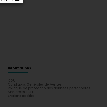
Informations
CGU
Conditions Générales de Ventes
Politique de protection des données personnelles
Mes droits RGPD
Options cookies