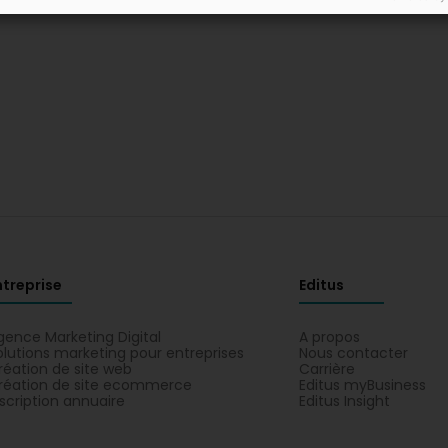
ntreprise
Editus
gence Marketing Digital
A propos
olutions marketing pour entreprises
Nous contacter
réation de site web
Carrière
réation de site ecommerce
Editus myBusiness
nscription annuaire
Editus Insight