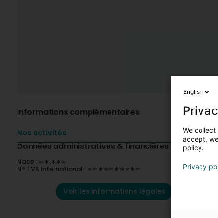
English
Privac
Informations complémentaires
We collect 
Nos activités
accept, we'
Données administratives & financières
policy.
Nace : ∗∗.∗∗∗
Privacy po
N° TVA international : ∗∗∗∗∗∗∗∗∗∗
Voir les informations légales