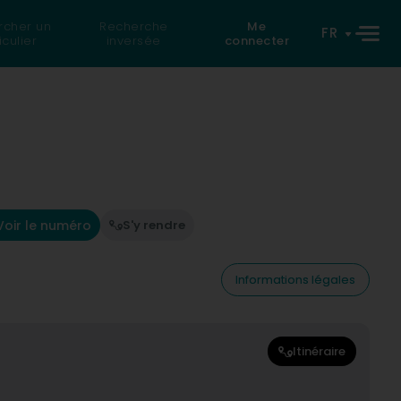
rcher un
Recherche
Me
FR
iculier
inversée
connecter
Voir le numéro
S'y rendre
Informations légales
Itinéraire