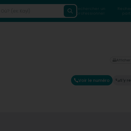
Rechercher un
Reche
professionnel
part
Afficher
Voir le numéro
S'y r