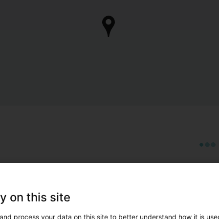
y on this site
and process your data on this site to better understand how it is used