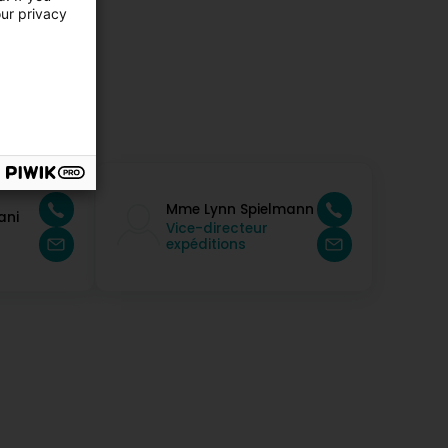
our privacy
Mme Lynn Spielmann
ani
Vice-directeur
expéditions