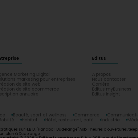
ntreprise
Editus
gence Marketing Digital
A propos
olutions marketing pour entreprises
Nous contacter
réation de site web
Carrière
réation de site ecommerce
Editus myBusiness
nscription annuaire
Editus Insight
nce
Beauté, sport et wellness
Commerce
Communicatio
obilité
Habitat
Hôtel, restaurant, café
Industrie
Méde
ratiques sur H.B.D. "Handball Dudelange" Asbl : heures d'ouvertures, télép
r un plan à Dudelange.
opyright © 2026
Editus Luxembourg S.A.
208, rue de Noertzan