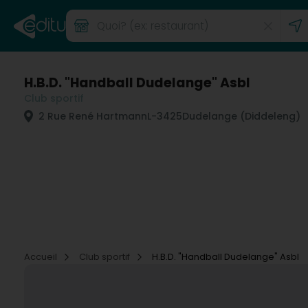
H.B.D. "Handball Dudelange" Asbl
Club sportif
2 Rue René Hartmann
L-3425
Dudelange (Diddeleng)
Accueil
Club sportif
H.B.D. "Handball Dudelange" Asbl