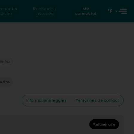
rcher un
Recherche
Me
FR
iculier
inversée
connecter
 le fax
endre
Informations légales
Personnes de contact
Itinéraire