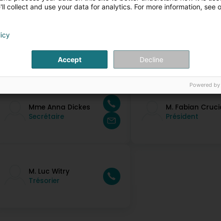
ll collect and use your data for analytics. For more information, see 
licy
Accept
Decline
ersonnes de contact
Powered by
Mme Anna Dickes
M. Fabian Cruci
Secrétaire
Président
M. Luc Witry
Trésorier