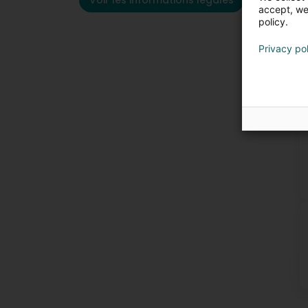
Voir les informations légales
accept, we'
policy.
Privacy po
P