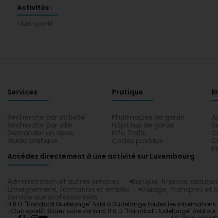
Activités :
Club sportif
Services
Pratique
E
Recherche par activité
Pharmacies de garde
A
Recherche par ville
Hôpitaux de garde
S
Demander un devis
Info Trafic
C
Guide pratique
Codes postaux
C
I
Accédez directement à une activité sur Luxembourg
Administration et autres services
Banque, finance, assura
Enseignement, formation et emploi
Garage, Transport et M
Service aux professionnels
H.B.D. "Handball Dudelange" Asbl à Dudelange, toutes les informations p
: Club sportif. Situez votre contact H.B.D. "Handball Dudelange" Asbl su
1.0.2606.0809
C