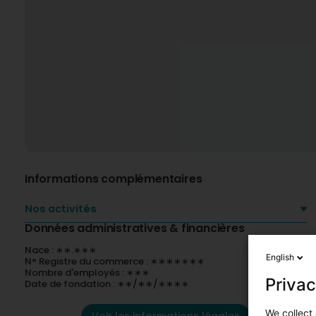
Informations complémentaires
Nos activités
Données administratives & financières
Nace : ∗∗.∗∗∗
English
N° Registre du commerce : ∗∗∗∗∗∗∗
Nombre d'employés : ∗∗∗
Privac
Date de fondation : ∗∗/∗∗/∗∗∗∗
We collect 