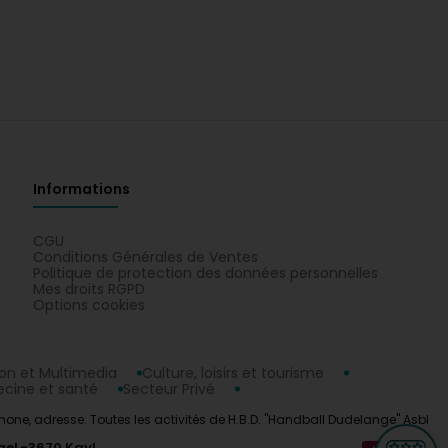
Informations
CGU
Conditions Générales de Ventes
Politique de protection des données personnelles
Mes droits RGPD
Options cookies
n et Multimedia
Culture, loisirs et tourisme
cine et santé
Secteur Privé
hone, adresse. Toutes les activités de H.B.D. "Handball Dudelange" Asbl
ge
L-3670 Kayl