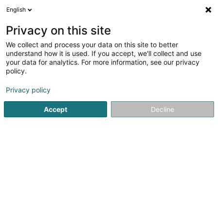
English
FR
Privacy on this site
We collect and process your data on this site to better
Groupement de l'Habitat à Coût
understand how it is used. If you accept, we'll collect and use
Modéré Sàrl
your data for analytics. For more information, see our privacy
policy.
Gestion immobilière et foncière
Privacy policy
195 Rue de Differdange
L-4437
Soleuvre (Zolwer)
Accept
Decline
S'y rendre
Accueil
Gestion immobilière et foncière
Groupement de l'