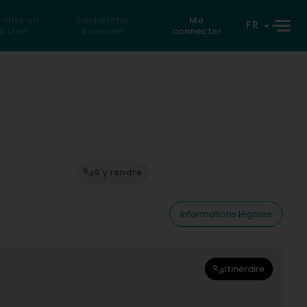
rcher un
Recherche
Me
FR
iculier
inversée
connecter
S'y rendre
Informations légales
Itinéraire