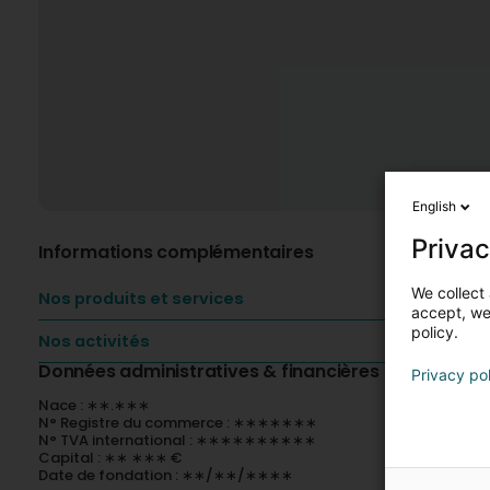
English
Privac
Informations complémentaires
We collect 
Nos produits et services
accept, we'
policy.
Nos activités
Données administratives & financières
Privacy po
Nace : ∗∗.∗∗∗
N° Registre du commerce : ∗∗∗∗∗∗∗
N° TVA international : ∗∗∗∗∗∗∗∗∗∗
Capital : ∗∗ ∗∗∗ €
Date de fondation : ∗∗/∗∗/∗∗∗∗