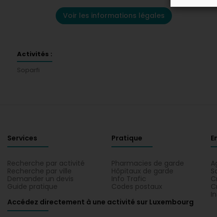
Voir les informations légales
Activités :
Soparfi
Services
Pratique
E
Recherche par activité
Pharmacies de garde
A
Recherche par ville
Hôpitaux de garde
S
Demander un devis
Info Trafic
C
Guide pratique
Codes postaux
C
I
Accédez directement à une activité sur Luxembourg