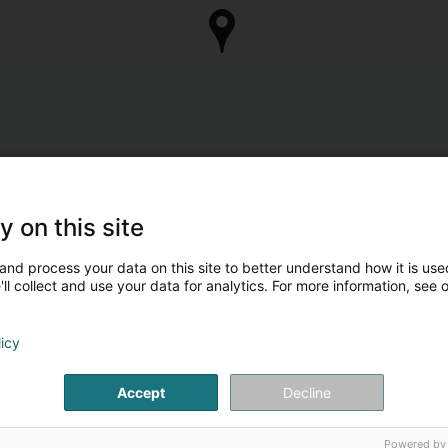
y on this site
and process your data on this site to better understand how it is used
ll collect and use your data for analytics. For more information, see 
licy
Accept
Decline
Powered by