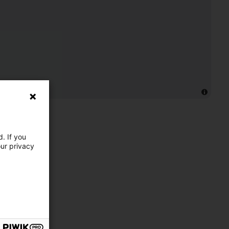
. If you
our privacy