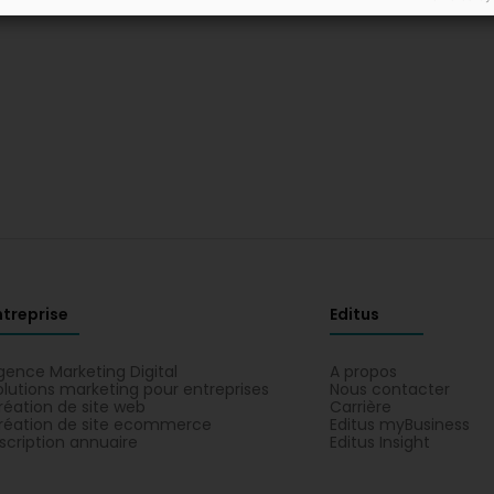
ntreprise
Editus
gence Marketing Digital
A propos
olutions marketing pour entreprises
Nous contacter
réation de site web
Carrière
réation de site ecommerce
Editus myBusiness
nscription annuaire
Editus Insight