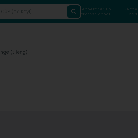
Rechercher un
Reche
professionnel
part
ange (Elleng)