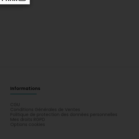
Informations
CGU
Conditions Générales de Ventes
Politique de protection des données personnelles
Mes droits RGPD
Options cookies