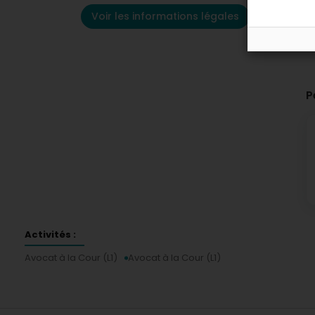
Voir les informations légales
P
Activités :
Avocat à la Cour (L1)
Avocat à la Cour (L1)