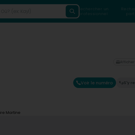
Rechercher un
Reche
professionnel
part
Afficher
Voir le numéro
S'y r
re Martine