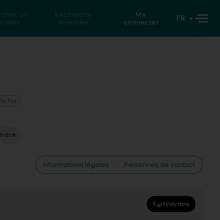
rcher un
Recherche
Me
FR
iculier
inversée
connecter
 le fax
endre
Informations légales
Personnes de contact
Itinéraire