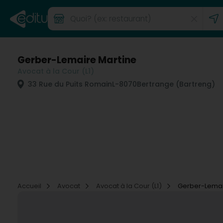
Gerber-Lemaire Martine
Avocat à la Cour (L1)
33 Rue du Puits Romain
L-8070
Bertrange (Bartreng)
Accueil
Avocat
Avocat à la Cour (L1)
Gerber-Lemai