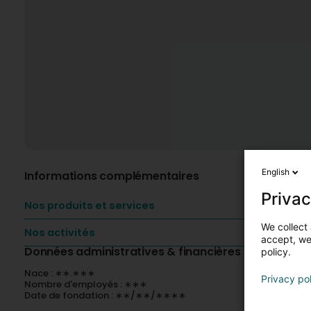
English
Informations complémentaires
Privac
Nos produits et services
We collect 
Nos activités
accept, we'
Données administratives & financières
policy.
Nace : ∗∗.∗∗∗
Privacy po
Nombre d'employés : ∗∗∗
Date de fondation : ∗∗/∗∗/∗∗∗∗