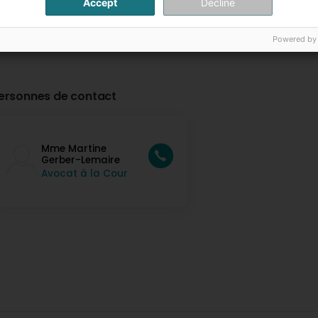
Accept
Decline
Powered by
ersonnes de contact
Mme Martine
Gerber-Lemaire
Avocat à la Cour