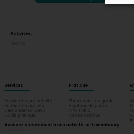
Activités :
Holding
Services
Pratique
E
Recherche par activité
Pharmacies de garde
A
Recherche par ville
Hôpitaux de garde
S
Demander un devis
Info Trafic
C
Guide pratique
Codes postaux
C
I
Accédez directement à une activité sur Luxembourg