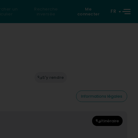
rcher un
Recherche
Me
FR
iculier
inversée
connecter
S'y rendre
Informations légales
Itinéraire