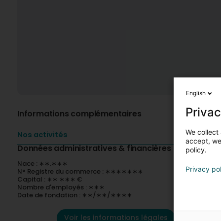
English
Privac
Informations complémentaires
We collect 
Nos activités
accept, we'
Données administratives & financières
policy.
Nace : ∗∗.∗∗∗
Privacy po
N° Registre du commerce : ∗∗∗∗∗∗∗
Capital : ∗∗ ∗∗∗ €
Nombre d'employés : ∗∗∗
Date de fondation : ∗∗/∗∗/∗∗∗∗
Voir les informations légales