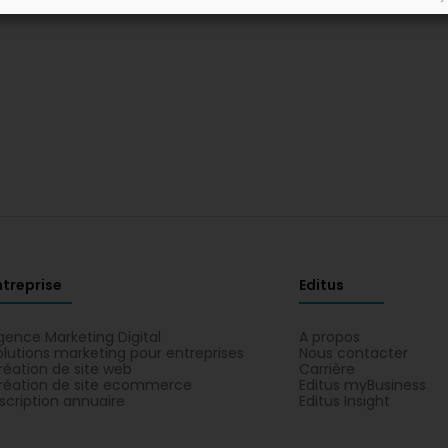
ntreprise
Editus
gence Marketing Digital
A propos
olutions marketing pour entreprises
Nous contacter
réation de site web
Carrière
réation de site ecommerce
Editus myBusiness
nscription annuaire
Editus Insight