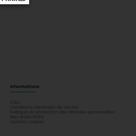
Informations
CGU
Conditions Générales de Ventes
Politique de protection des données personnelles
Mes droits RGPD
Options cookies