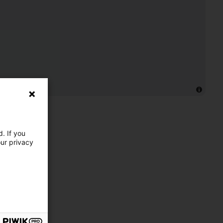
. If you
our privacy