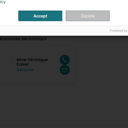
licy
Accept
Decline
Powered by
ersonnes de contact
Mme Véronique
Kaiser
Gérante