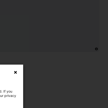
. If you
our privacy