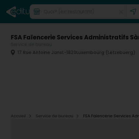
FSA Faïencerie Services Administratifs Sà
Service de bureau
17 Rue Antoine Jans
L-1820
Luxembourg (Lëtzebuerg)
Accueil
Service de bureau
FSA Faïencerie Services Admi