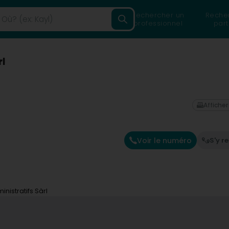
Rechercher un
Reche
professionnel
part
rl
Afficher
Voir le numéro
S'y r
nistratifs Sàrl