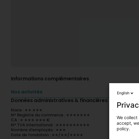
Informations complémentaires
Nos activités
English
Données administratives & financières
Privac
Nace : ∗∗.∗∗∗
N° Registre du commerce : ∗∗∗∗∗∗∗
We collect 
CA : ∗ ∗∗∗ ∗∗∗ €
accept, we'
N° TVA international : ∗∗∗∗∗∗∗∗∗∗
policy.
Nombre d'employés : ∗∗∗
Date de fondation : ∗∗/∗∗/∗∗∗∗