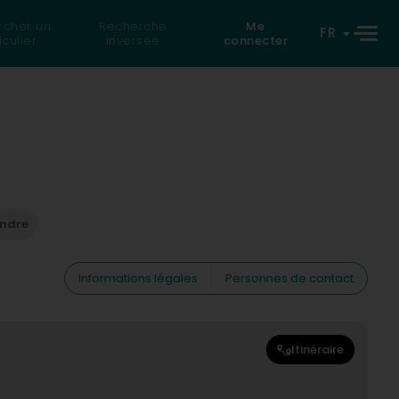
rcher un
Recherche
Me
FR
iculier
inversée
connecter
endre
Informations légales
Personnes de contact
Itinéraire