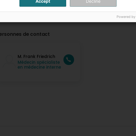
Accept
Decline
Powered by
ersonnes de contact
M. Frank Friedrich
Médecin spécialiste
en médecine interne