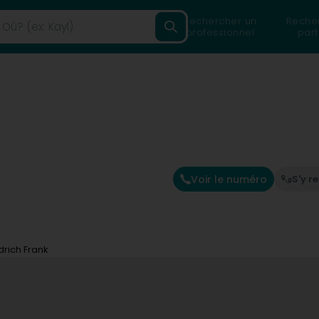
Rechercher un
Reche
professionnel
part
Voir le numéro
S'y r
drich Frank