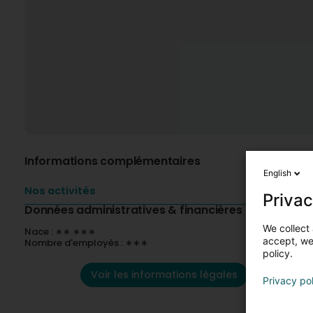
Informations complémentaires
English
Nos activités
Privac
Données administratives & financières
We collect 
Nace : ∗∗.∗∗∗
accept, we'
Nombre d'employés : ∗∗∗
policy.
Voir les informations légales
Privacy po