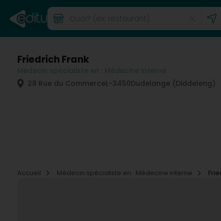
Friedrich Frank
Médecin spécialiste en : Médecine interne
28 Rue du Commerce
L-3450
Dudelange (Diddeleng)
Accueil
Médecin spécialiste en : Médecine interne
Frie