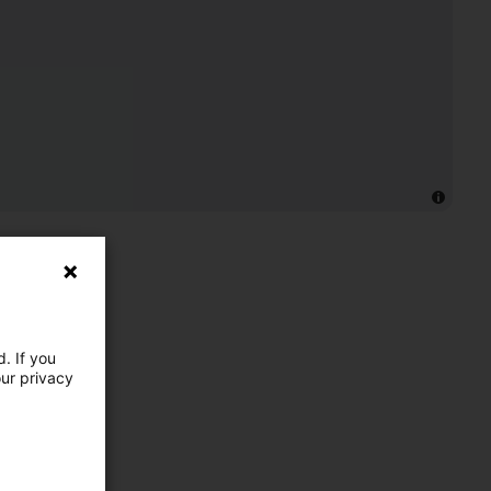
. If you
our privacy