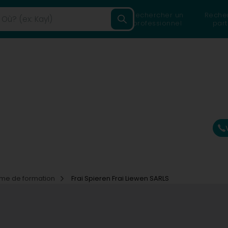
Rechercher un
Reche
professionnel
part
me de formation
Frai Spieren Frai Liewen SARLS