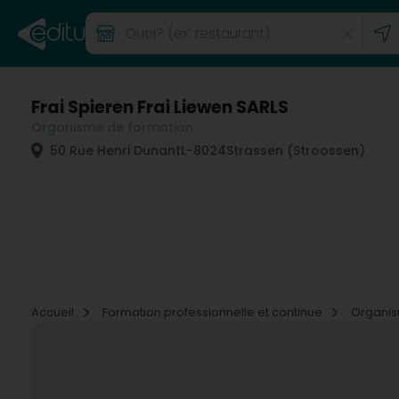
Frai Spieren Frai Liewen SARLS
Organisme de formation
50 Rue Henri Dunant
L-8024
Strassen (Stroossen)
Accueil
Formation professionnelle et continue
Organis