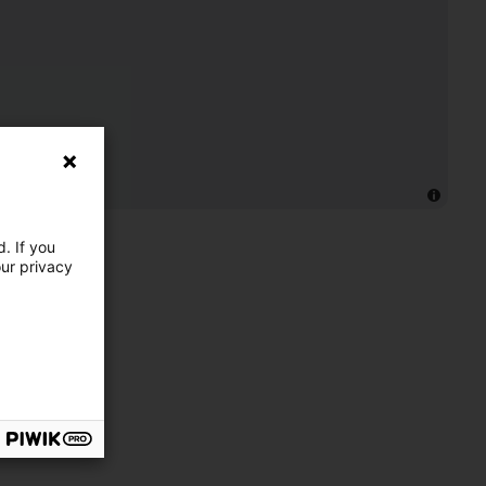
. If you
our privacy