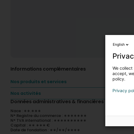
English
Privac
We collect 
Informations complémentaires
accept, we'
policy.
Nos produits et services
Privacy po
Nos activités
Données administratives & financières
Nace : ∗∗.∗∗∗
N° Registre du commerce : ∗∗∗∗∗∗∗
N° TVA international : ∗∗∗∗∗∗∗∗∗∗
Capital : ∗∗ ∗∗∗ €
Date de fondation : ∗∗/∗∗/∗∗∗∗