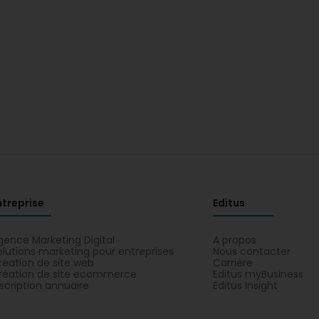
ntreprise
Editus
gence Marketing Digital
A propos
olutions marketing pour entreprises
Nous contacter
réation de site web
Carrière
réation de site ecommerce
Editus myBusiness
nscription annuaire
Editus Insight