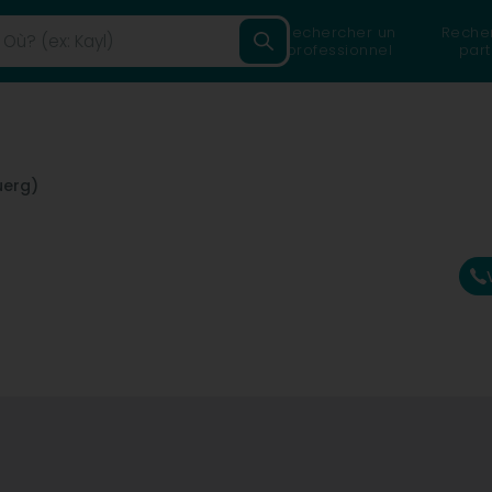
Rechercher un
Reche
professionnel
part
uerg)