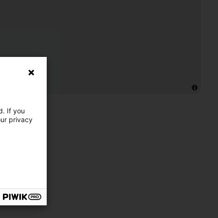
. If you
our privacy