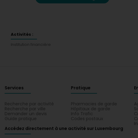
Activités :
Institution financière
Services
Pratique
E
Recherche par activité
Pharmacies de garde
A
Recherche par ville
Hôpitaux de garde
S
Demander un devis
Info Trafic
C
Guide pratique
Codes postaux
C
I
Accédez directement à une activité sur Luxembourg