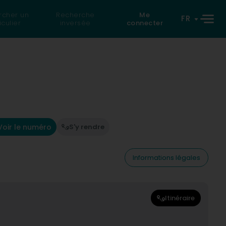
rcher un
Recherche
Me
FR
iculier
inversée
connecter
Voir le numéro
S'y rendre
Informations légales
Itinéraire