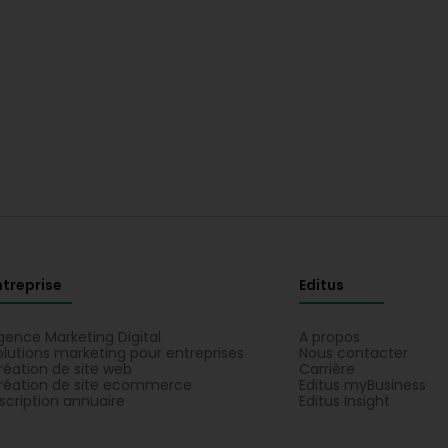
ntreprise
Editus
gence Marketing Digital
A propos
olutions marketing pour entreprises
Nous contacter
réation de site web
Carrière
réation de site ecommerce
Editus myBusiness
nscription annuaire
Editus Insight