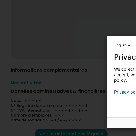
English
Privac
We collect 
Informations complémentaires
accept, we'
policy.
Nos activités
Données administratives & financières
Privacy po
Nace : ∗∗.∗∗∗
N° Registre du commerce : ∗∗∗∗∗∗∗
N° TVA international : ∗∗∗∗∗∗∗∗∗∗
Nombre d'employés : ∗∗∗
Date de fondation : ∗∗/∗∗/∗∗∗∗
Voir les informations légales