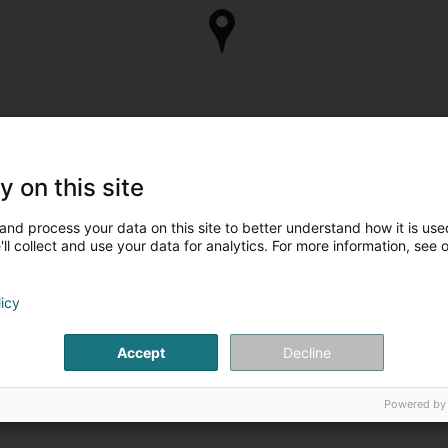
y on this site
and process your data on this site to better understand how it is used
ll collect and use your data for analytics. For more information, see 
licy
Accept
Decline
Powered by