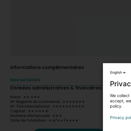
Informations complémentaires
English
Nos activités
Privac
Données administratives & financières
We collect 
Nace : ∗∗.∗∗∗
accept, we'
N° Registre du commerce : ∗∗∗∗∗∗∗
N° TVA international : ∗∗∗∗∗∗∗∗∗∗
policy.
Capital : ∗∗ ∗∗∗ €
Nombre d'employés : ∗∗∗
Privacy po
Date de fondation : ∗∗/∗∗/∗∗∗∗