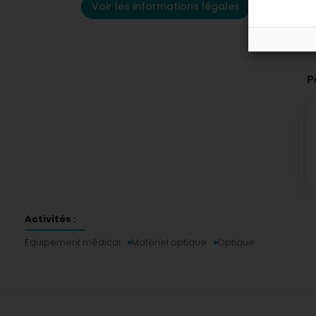
Voir les informations légales
P
Activités :
Equipement médical
Matériel optique
Optique