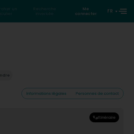
rcher un
Recherche
Me
FR
iculier
inversée
connecter
endre
Informations légales
Personnes de contact
Itinéraire