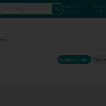
Rechercher un
Reche
professionnel
part
cht)
Voir le numéro
S'y r