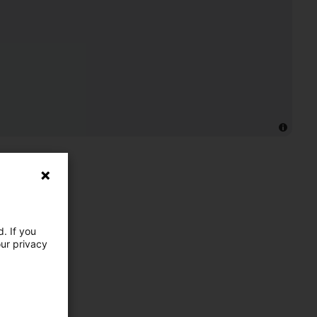
. If you
our privacy