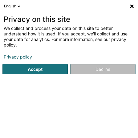
English
FR
Privacy on this site
We collect and process your data on this site to better
Ferand Isabelle
understand how it is used. If you accept, we'll collect and use
your data for analytics. For more information, see our privacy
Avocat à la Cour (L1)
policy.
7 Rue du St Esprit
L-1475
Luxembourg (Lëtzebuerg)
Privacy policy
Afficher le fax
Accept
Decline
Voir le numéro
S'y rendre
Accueil
Avocat
Avocat à la Cour (L1)
Ferand Isabelle