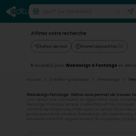
Affinez votre recherche
Autour de moi
Ouvert aujourd'hui
(0)
1
Webdesign à Fentange
résultat(s) pour
en 38ms
Accueil
Création graphique
Webdesign
Fe
Webdesign Fentange : Editus vous permet de trouver 
Jour après jour, l’annuaire en ligne Editus vous acco
Fentange. Pratique, simple d’utilisation et très compl
numéro de téléphone, mais aussi un email ou un lien ve
professionnel du secteur Webdesign au Luxembourg de 
annuaire s’enrichit régulièrement de nouvelles coord