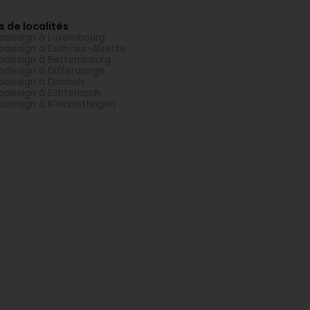
s de localités
design à Luxembourg
design à Esch-sur-Alzette
design à Bettembourg
design à Differdange
design à Doncols
design à Echternach
design à Kleinbettingen