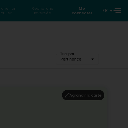
rcher un
Recherche
Me
FR
iculier
inversée
connecter
Trier par
Pertinence
Agrandir la carte