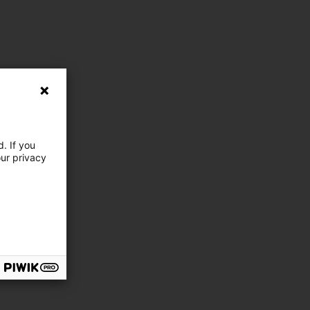
. If you
our privacy