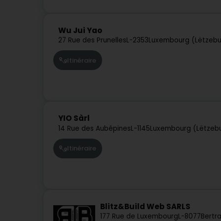
Wu Jui Yao
27 Rue des Prunelles
L-2353
Luxembourg (Lëtzeb
Itinéraire
YIO Sàrl
14 Rue des Aubépines
L-1145
Luxembourg (Lëtzeb
Itinéraire
Blitz&Build Web SARLS
177 Rue de Luxembourg
L-8077
Bertr