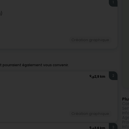
1
g)
Création graphique
et pourraient également vous convenir.
2
2,9 km
Plu
Con
Ser
Inf
Création graphique
Age
Pro
Inf
3
3,6 km