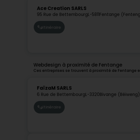
Ace Creation SARLS
95 Rue de Bettembourg
L-5811
Fentange (Fenten
Itinéraire
Webdesign à proximité de Fentange
Ces entreprises se trouvent à proximité de Fentange 
FaïzaM SARLS
6 Rue de Bettembourg
L-3320
Bivange (Béiweng)
Itinéraire