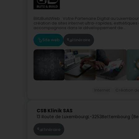
BlitzBuildWeb : Votre Partenaire Digital au Luxembo
création de sites internet ultra-rapides, esthétique
accompagnons dans le développement de...
Site web
Itinéraire
Internet
Création de
CSB Klinik SAS
13 Route de Luxembourg
L-3253
Bettembourg (Be
Itinéraire