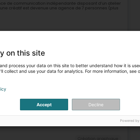
ce de communication indépendante disposant d’un atelier
eune créatif est devenue une agence de 7 personnes (plus
+4
y on this site
and process your data on this site to better understand how it is used
ll collect and use your data for analytics. For more information, see 
n
Création graphique
Campagne de communication
Webdesign
licy
6
4,1 km
Accept
Decline
rg)
Powered by
Création graphique