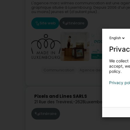
L'agence marc wilmes communication est une agen
graphique située à Luxembourg. Depuis 2006 d’un j
ou moins) jeunes et (d’autant plus)...
Site web
Itinéraire
English
Privac
We collect 
accept, we'
Communication
Agence de communicatio
policy.
Privacy po
Pixels and Lines SARLS
21 Rue des Trevires
L-2628
Luxembourg (Lëtzebue
Itinéraire