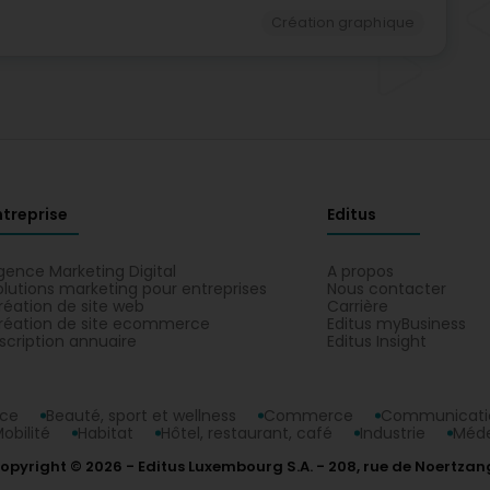
Création graphique
ntreprise
Editus
gence Marketing Digital
A propos
olutions marketing pour entreprises
Nous contacter
réation de site web
Carrière
réation de site ecommerce
Editus myBusiness
nscription annuaire
Editus Insight
nce
Beauté, sport et wellness
Commerce
Communicatio
obilité
Habitat
Hôtel, restaurant, café
Industrie
Méde
opyright © 2026
Editus Luxembourg S.A.
208, rue de Noertzan