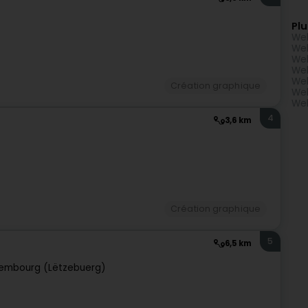
Plu
Web
Web
Web
Web
Web
Création graphique
Web
Web
4
3,6 km
)
Création graphique
5
6,5 km
embourg (Lëtzebuerg)