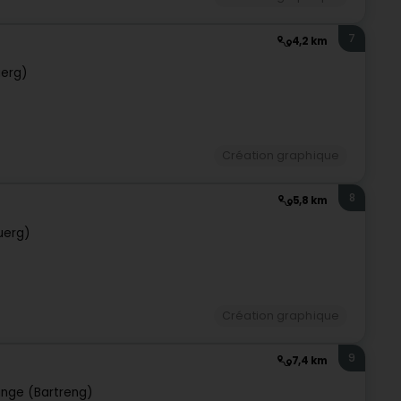
7
4,2 km
uerg)
Création graphique
8
5,8 km
uerg)
Création graphique
9
7,4 km
ange (Bartreng)