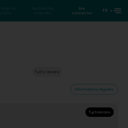
rcher un
Recherche
Me
FR
iculier
inversée
connecter
S'y rendre
Informations légales
Itinéraire