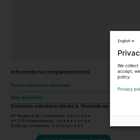
English
Privac
We collect 
Informations complémentaires
accept, we'
policy.
Nos produits et services
Privacy po
Nos activités
Données administratives & financières
N° Registre du commerce : ∗∗∗∗∗∗∗
N° TVA international : ∗∗∗∗∗∗∗∗∗∗
Date de fondation : ∗∗/∗∗/∗∗∗∗