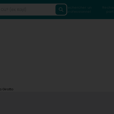
Rechercher un
Reche
professionnel
part
ia Girotto