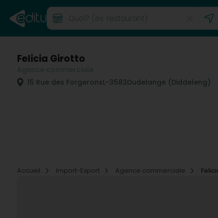
Felicia Girotto
Agence commerciale
15 Rue des Forgerons
L-3583
Dudelange (Diddeleng)
Accueil
Import-Export
Agence commerciale
Felic