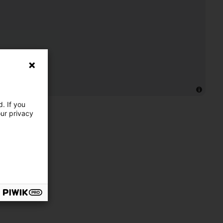
. If you
our privacy