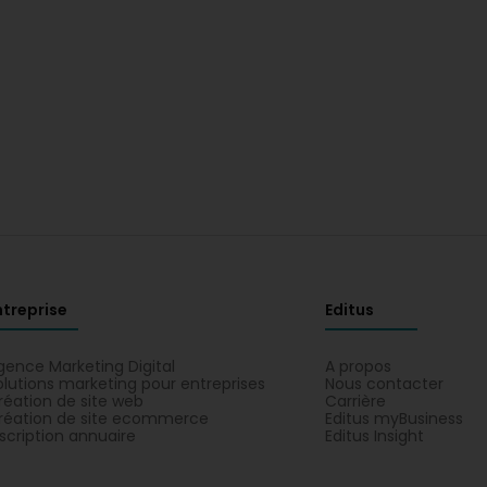
ntreprise
Editus
gence Marketing Digital
A propos
olutions marketing pour entreprises
Nous contacter
réation de site web
Carrière
réation de site ecommerce
Editus myBusiness
nscription annuaire
Editus Insight