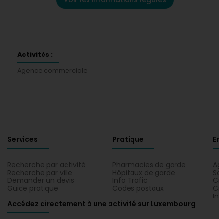
Voir les informations légales
Activités :
Agence commerciale
Services
Pratique
E
Recherche par activité
Pharmacies de garde
A
Recherche par ville
Hôpitaux de garde
S
Demander un devis
Info Trafic
C
Guide pratique
Codes postaux
C
I
Accédez directement à une activité sur Luxembourg