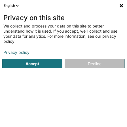
English
FR
Privacy on this site
We collect and process your data on this site to better
Fédération des Opérateurs Alternatifs
understand how it is used. If you accept, we'll collect and use
du Luxembourg Asbl
your data for analytics. For more information, see our privacy
policy.
Association professionnelle et fédération
Privacy policy
7 Rue Alcide de Gasperi
L-1615
Luxembourg (Lëtzebuerg)
Accept
Decline
Afficher le fax
Voir le numéro
S'y rendre
Accueil
Association professionnelle et fédération
Fédérat