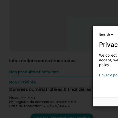
English
Privac
We collect 
Informations complémentaires
accept, we'
policy.
Nos produits et services
Privacy po
Nos activités
Données administratives & financières
Nace : ∗∗.∗∗∗
N° Registre du commerce : ∗∗∗∗∗∗∗
Date de fondation : ∗∗/∗∗/∗∗∗∗