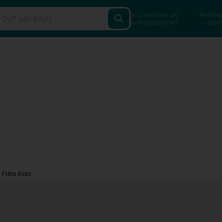
Rechercher un
Reche
professionnel
part
Fata Asbl