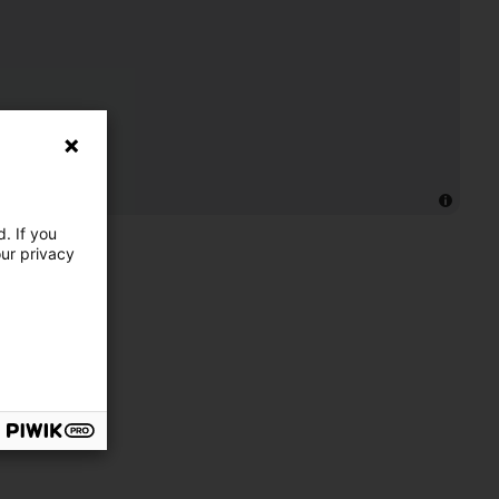
. If you
our privacy