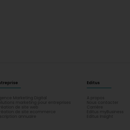
ntreprise
Editus
gence Marketing Digital
A propos
olutions marketing pour entreprises
Nous contacter
réation de site web
Carrière
réation de site ecommerce
Editus myBusiness
nscription annuaire
Editus Insight