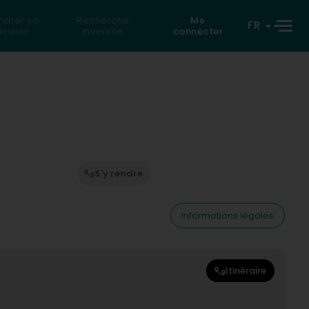
rcher un
Recherche
Me
FR
iculier
inversée
connecter
S'y rendre
Informations légales
Itinéraire