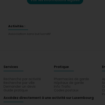
Voir les informations légales
Activités :
Association sans but lucratif
Services
Pratique
E
Recherche par activité
Pharmacies de garde
A
Recherche par ville
Hôpitaux de garde
S
Demander un devis
Info Trafic
C
Guide pratique
Codes postaux
C
I
Accédez directement à une activité sur Luxembourg