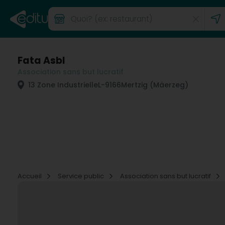
Fata Asbl
Association sans but lucratif
13 Zone Industrielle
L-9166
Mertzig (Mäerzeg)
Accueil
Service public
Association sans but lucratif