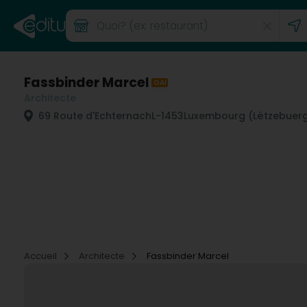
Fassbinder Marcel
OAI
Architecte
69 Route d'Echternach
L-1453
Luxembourg (Lëtzebuer
Accueil
Architecte
Fassbinder Marcel