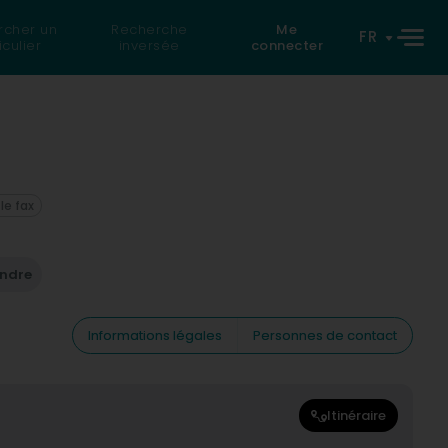
rcher un
Recherche
Me
FR
iculier
inversée
connecter
 le fax
endre
Informations légales
Personnes de contact
Itinéraire