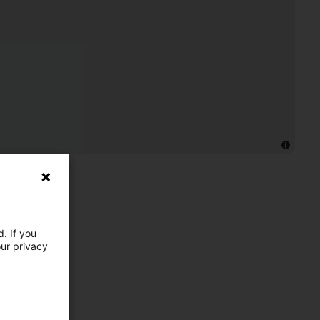
. If you
our privacy