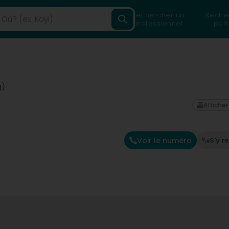
Rechercher un
Reche
professionnel
part
g)
Afficher
Voir le numéro
S'y r