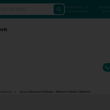
Rechercher un
Reche
professionnel
part
ech
amédical
arcus Maisons Relais - Maison Relais Dikrech