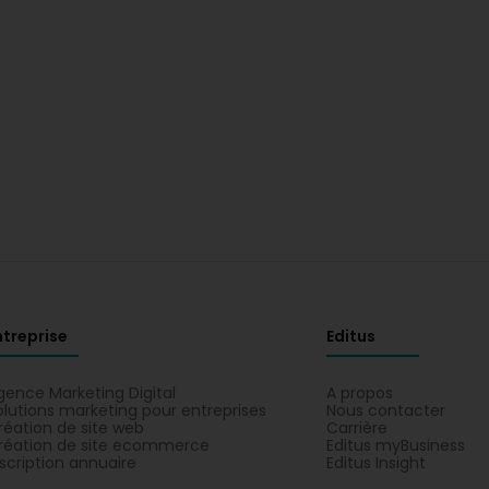
ntreprise
Editus
gence Marketing Digital
A propos
olutions marketing pour entreprises
Nous contacter
réation de site web
Carrière
réation de site ecommerce
Editus myBusiness
nscription annuaire
Editus Insight