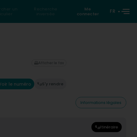
rcher un
Recherche
Me
FR
iculier
inversée
connecter
Afficher le fax
Voir le numéro
S'y rendre
Informations légales
Itinéraire