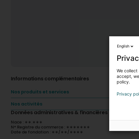
English
Privac
We collect 
accept, we'
Informations complémentaires
policy.
Nos produits et services
Privacy po
Nos activités
Données administratives & financières
Nace : ∗∗.∗∗∗
N° Registre du commerce : ∗∗∗∗∗∗∗
Date de fondation : ∗∗/∗∗/∗∗∗∗