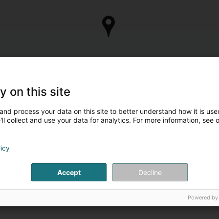
y on this site
and process your data on this site to better understand how it is used
ll collect and use your data for analytics. For more information, see 
licy
Accept
Decline
Powered by