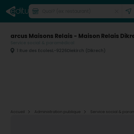
arcus Maisons Relais - Maison Relais Dikr
Service social & paramédical
1 Rue des Ecoles
L-9226
Diekirch (Dikrech)
Accueil
Administration publique
Service social & par