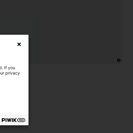
. If you
our privacy