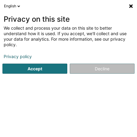
English
FR
Privacy on this site
We collect and process your data on this site to better
Extra Time Sàrl
understand how it is used. If you accept, we'll collect and use
your data for analytics. For more information, see our privacy
Nettoyage pour particulier
policy.
11 Rue Béatrix de Bourbon
L-1225
Luxembourg (Lëtzebuerg)
Privacy policy
Accept
Decline
Afficher le fax
Voir le numéro
S'y rendre
Accueil
Nettoyage
Nettoyage pour particulier
Extra Ti