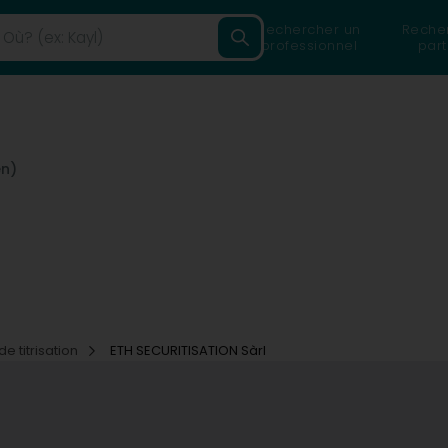
Rechercher un
Reche
professionnel
part
en)
e titrisation
ETH SECURITISATION Sàrl