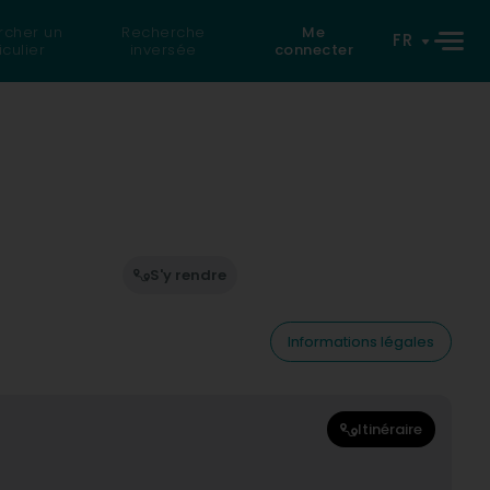
rcher un
Recherche
Me
FR
iculier
inversée
connecter
S'y rendre
Informations légales
Itinéraire