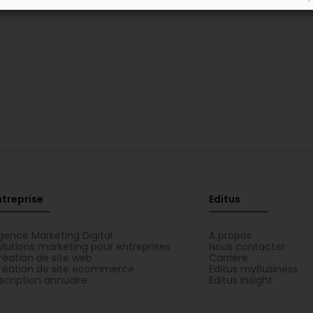
ntreprise
Editus
gence Marketing Digital
A propos
olutions marketing pour entreprises
Nous contacter
réation de site web
Carrière
réation de site ecommerce
Editus myBusiness
nscription annuaire
Editus Insight