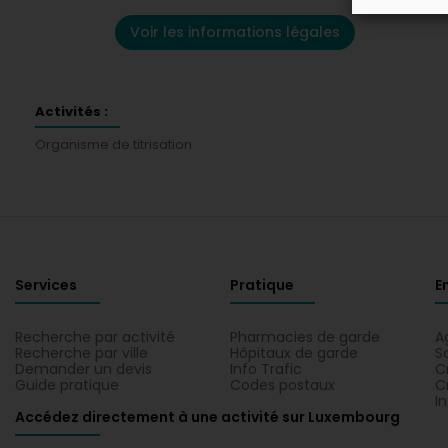
Voir les informations légales
Activités :
Organisme de titrisation
Services
Pratique
E
Recherche par activité
Pharmacies de garde
A
Recherche par ville
Hôpitaux de garde
S
Demander un devis
Info Trafic
C
Guide pratique
Codes postaux
C
I
Accédez directement à une activité sur Luxembourg