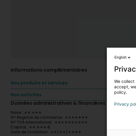
English
Privac
Informations complémentaires
We collect 
Nos produits et services
accept, we'
policy.
Nos activités
Données administratives & financières
Privacy po
Nace : ∗∗.∗∗∗
N° Registre du commerce : ∗∗∗∗∗∗∗
N° TVA international : ∗∗∗∗∗∗∗∗∗∗
Capital : ∗∗ ∗∗∗ €
Date de fondation : ∗∗/∗∗/∗∗∗∗