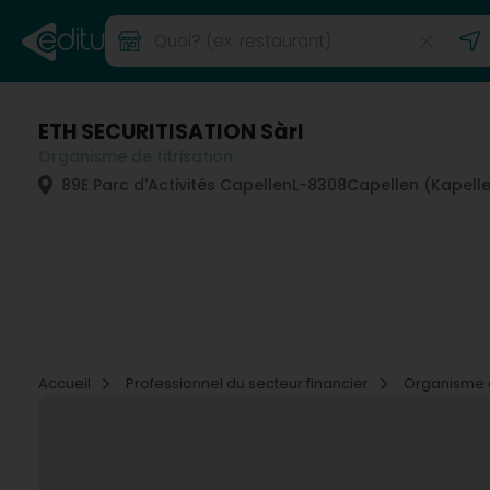
ETH SECURITISATION Sàrl
Organisme de titrisation
89E Parc d'Activités Capellen
L-8308
Capellen (Kapell
Accueil
Professionnel du secteur financier
Organisme d