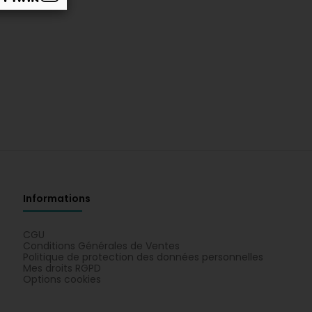
Informations
CGU
Conditions Générales de Ventes
Politique de protection des données personnelles
Mes droits RGPD
Options cookies