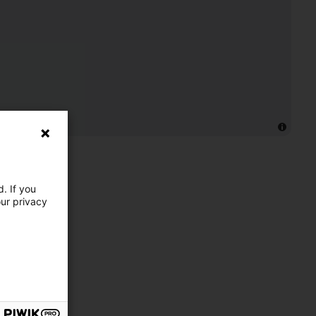
. If you
our privacy