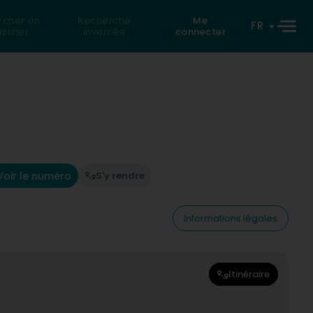
rcher un
Recherche
Me
FR
iculier
inversée
connecter
Voir le numéro
S'y rendre
Informations légales
Itinéraire