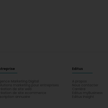
ntreprise
Editus
gence Marketing Digital
A propos
olutions marketing pour entreprises
Nous contacter
réation de site web
Carrière
réation de site ecommerce
Editus myBusiness
nscription annuaire
Editus Insight