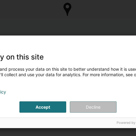
y on this site
and process your data on this site to better understand how it is used
ll collect and use your data for analytics. For more information, see 
licy
Accept
Decline
Powered by