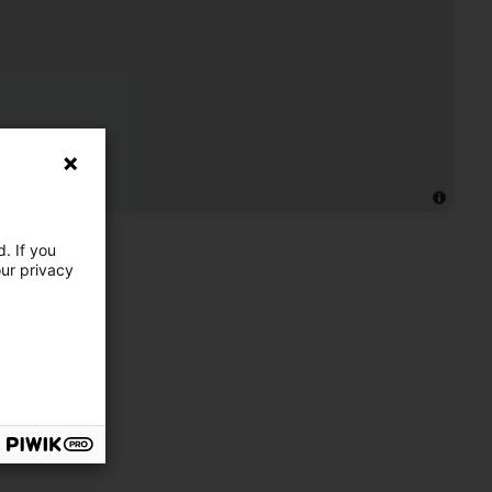
. If you
our privacy