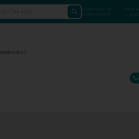
Rechercher un
Reche
professionnel
part
LUXEMBOURG)