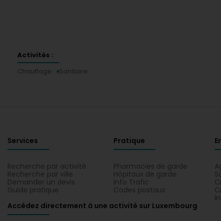
Activités :
Chauffage
Sanitaire
Services
Pratique
E
Recherche par activité
Pharmacies de garde
A
Recherche par ville
Hôpitaux de garde
S
Demander un devis
Info Trafic
C
Guide pratique
Codes postaux
C
I
Accédez directement à une activité sur Luxembourg