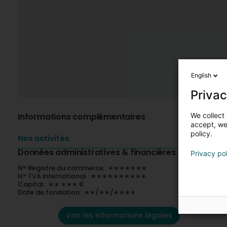
English
Privac
We collect 
Informations complémentaires
accept, we'
policy.
Nos activités
Données administratives & financières
Privacy po
N° Registre du commerce : ∗∗∗∗∗∗∗
N° TVA international : ∗∗∗∗∗∗∗∗∗∗
Capital : ∗∗ ∗∗∗ €
Date de fondation : ∗∗/∗∗/∗∗∗∗
Voir les informations légales