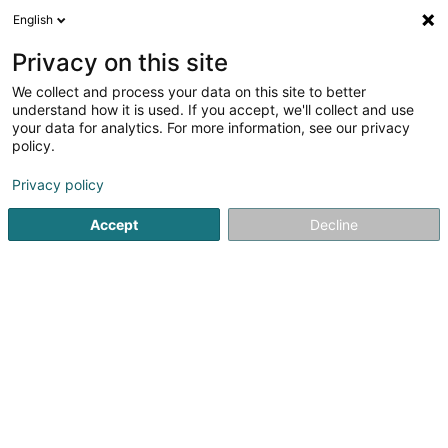
English
FR
Privacy on this site
We collect and process your data on this site to better
understand how it is used. If you accept, we'll collect and use
your data for analytics. For more information, see our privacy
Elégance Beauty Lounge Sàrl
policy.
Coiffeur
Privacy policy
Accept
Decline
38 Rue du X Septembre
L-4320
Esch-sur-Alzette (Esch-Uelzecht)
Voir le numéro
Email
S'y rendre
Site web
Accueil
Coiffeur
Elégance Beauty Lounge Sàrl