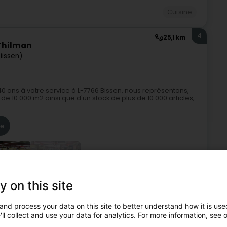
Cuisine
4
25,1 km
 Thilman
iissen)
e 40 ans à votre service à L-7766 Bissen, nous représentons,
de 10.000 m2 ainsi que d'un stock de plus de 10.000 articles,
re
+2
y on this site
and process your data on this site to better understand how it is used
ande cuisine
Electroménager
Appareil grande cuisine
ll collect and use your data for analytics. For more information, see 