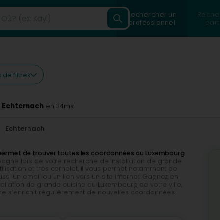
Rechercher un
Reche
professionnel
part
 de filtres
à Echternach
en 34ms
Echternach
us permet de trouver toutes les coordonnées du Luxembourg
mpagne lors de votre recherche de Installation de grande
utilisation et très complet, il vous permet notamment de
si un email ou un lien vers un site internet. Gagnez en
tallation de grande cuisine au Luxembourg de votre ville,
re s’enrichit régulièrement de nouvelles coordonnées.