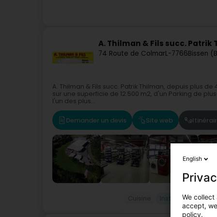
A. Thilman & Fils succ. Patrik
74 Route de Colmar
L-7766
Bissen (B
A. Thilman & Fils succ. Patrik Thilman, depuis plus d
sur une superficie de 12.500 m2, d'un Parking de plus 
l'un des plus...
Demander un devis
Site web
Itinérai
English
Privac
We collect 
Cuisine
Installation de gr
accept, we'
policy.