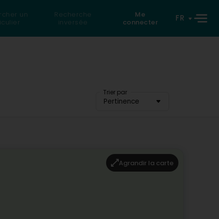
rcher un
Recherche
Me
FR
iculier
inversée
connecter
Trier par
Pertinence
Agrandir la carte