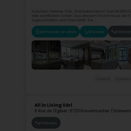
Kuechen Galerie Trier, Einbauküchen in Trier.IN DER K
alle wohlfühlen sollen. Aus diesem Grund muss die K
zugeschnitten sein.Das heißt: Sie...
Demander un devis
Site web
Itinérai
Cuisine
Cuisine
All in Living Sàrl
6 Rue de l'Eglise
L-6720
Grevenmacher (Gréiwem
Itinéraire