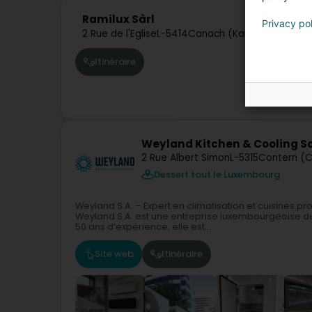
Ramilux Sàrl
Privacy po
2 Rue de l'Eglise
L-5414
Canach (Kanech)
Itinéraire
Weyland Kitchen & Cooling So
2 Rue Albert Simon
L-5315
Contern (C
Dessert tout le Luxembourg
Weyland S.A. – Expert en climatisation et cuisines 
Weyland S.A. est une entreprise luxembourgeoise de
50 ans d’expérience, elle est...
Site web
Itinéraire