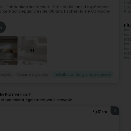
Hol
– Fabrication sur mesure : Près de 100 ans d’expérience
Sta
chternachDepuis près de 100 ans, Fischer Home Company
Pei
Plu
re
Ins
Ins
Ins
Ins
Ins
+1
Ins
Ins
euble
Cuisine équipée
Installation de grande cuisine
 de Echternach
 et pourraient également vous convenir.
2
17 km