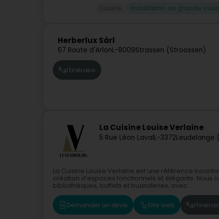
Cuisine
Installation de grande cuis
Herberlux Sàrl
67 Route d'Arlon
L-8009
Strassen (Stroossen)
Itinéraire
La Cuisine Louise Verlaine
5 Rue Léon Laval
L-3372
Leudelange 
La Cuisine Louise Verlaine est une référence incon
création d’espaces fonctionnels et élégants. Nous c
bibliothèques, buffets et buanderies, avec...
Demander un devis
Site web
Itinérai