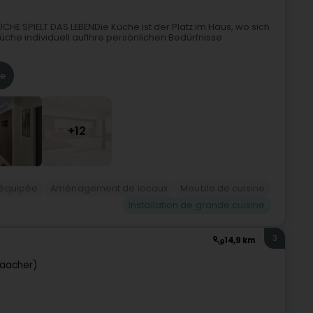
ÜCHE SPIELT DAS LEBENDie Küche ist der Platz im Haus, wo sich
üche individuell aufIhre persönlichen Bedürfnisse
re
+12
 équipée
Aménagement de locaux
Meuble de cuisine
Installation de grande cuisine
3
14,9 km
aacher)