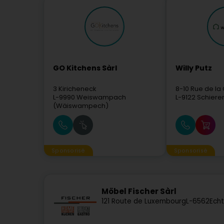
GO Kitchens Sàrl
Willy Putz
3 Kiricheneck
8-10 Rue de la
L-9990
Weiswampach
L-9122
Schiere
(Wäiswampech)
Sponsorisé
Sponsorisé
Möbel Fischer Sàrl
121 Route de Luxembourg
L-6562
Ech