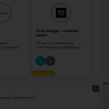
Ytter Design - Cuisines
Leicht
 Gare
183 Rue de Luxembourg
n (Schieren)
L-8077
Bertrange (Bartreng)
Sponsorisé
Plu
Pro
1
Res
Coi
ternach (Iechternach)
Age
Arc
Méd