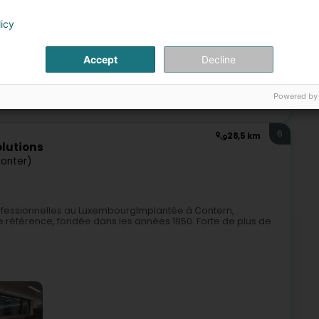
5
23,5 km
licy
Accept
Decline
Powered by
Cuisine
6
28,5 km
lutions
onter)
professionnelles au LuxembourgImplantée à Contern,
 référence, fondée dans les années 1950. Forte de plus de