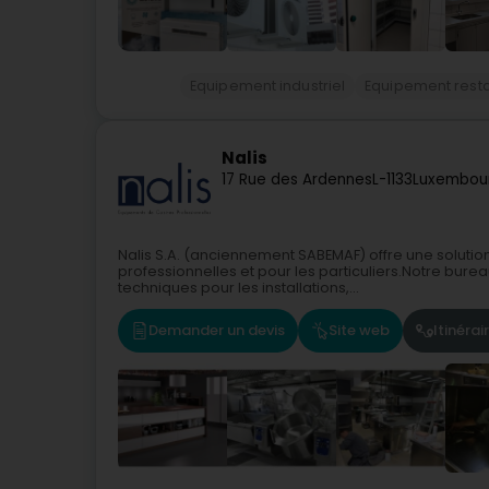
Equipement industriel
Equipement resta
Nalis
17 Rue des Ardennes
L-1133
Luxembour
Nalis S.A. (anciennement SABEMAF) offre une soluti
professionnelles et pour les particuliers.Notre bur
techniques pour les installations,...
Demander un devis
Site web
Itinérai