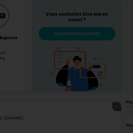
Vous souhaitez être mis en
avant ?
Sponsoriser ma société
 Express
uch
rg
Plu
1
Sop
Con
s (Donkels)
Plu
Tra