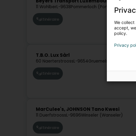
Beyers Transport Luxembourg Sàrl
11 Wohlber
L-9638
Pommerloch (Pommerlach)
Privac
Itinéraire
We collect 
accept, we'
policy.
Privacy po
T.B.O. Lux Sàrl
60 Naerterstrooss
L-9654
Gruemelscheid (Grëme
Itinéraire
MarCulee's, JOHNSON Tano Kwesi
11 Duerfstrooss
L-9696
Winseler (Wanseler)
Itinéraire