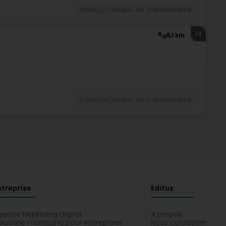
Transport routier de marchandise
14
6,1 km
Transport routier de marchandise
ntreprise
Editus
gence Marketing Digital
A propos
olutions marketing pour entreprises
Nous contacter