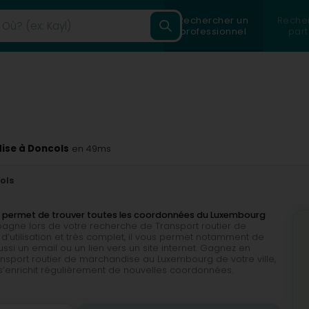
Rechercher un
Reche
professionnel
part
ise à Doncols
en 49ms
ols
us permet de trouver toutes les coordonnées du Luxembourg
mpagne lors de votre recherche de Transport routier de
 d’utilisation et très complet, il vous permet notamment de
si un email ou un lien vers un site internet. Gagnez en
ansport routier de marchandise au Luxembourg de votre ville,
s’enrichit régulièrement de nouvelles coordonnées.