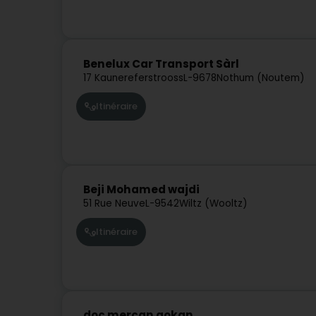
Benelux Car Transport Sàrl
17 Kaunereferstrooss
L-9678
Nothum (Noutem)
Itinéraire
Beji Mohamed wajdi
51 Rue Neuve
L-9542
Wiltz (Wooltz)
Itinéraire
doc mercan gokan