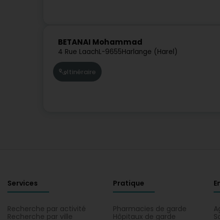
BETANAI Mohammad
4 Rue Laach
L-9655
Harlange (Harel)
Itinéraire
Services
Pratique
E
Recherche par activité
Pharmacies de garde
A
Recherche par ville
Hôpitaux de garde
S