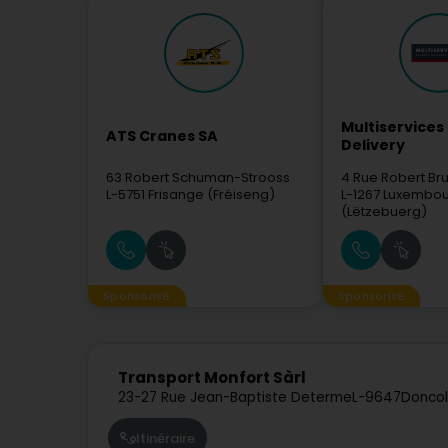
Multiservices
ATS Cranes SA
Delivery
63 Robert Schuman-Strooss
4 Rue Robert Br
L-5751
Frisange (Fréiseng)
L-1267
Luxembou
(Lëtzebuerg)
Sponsorisé
Sponsorisé
Transport Monfort Sàrl
23-27 Rue Jean-Baptiste Determe
L-9647
Doncol
Itinéraire