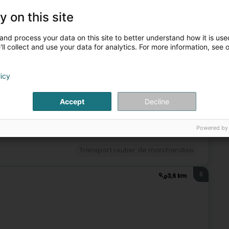
y on this site
and process your data on this site to better understand how it is used
ll collect and use your data for analytics. For more information, see 
Transport routier de marchandise
licy
7
2,6 km
Accept
Decline
lescht)
Powered by
Transport routier de marchandise
8
3,6 km