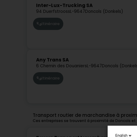
Inter-Lux-Trucking SA
94 Duerfstrooss
L-9647
Doncols (Donkels)
Itinéraire
Any Trans SA
6 Chemin des Douaniers
L-9647
Doncols (Donkel
Itinéraire
Transport routier de marchandise à proxim
Ces entreprises se trouvent à proximité de Doncols et
English