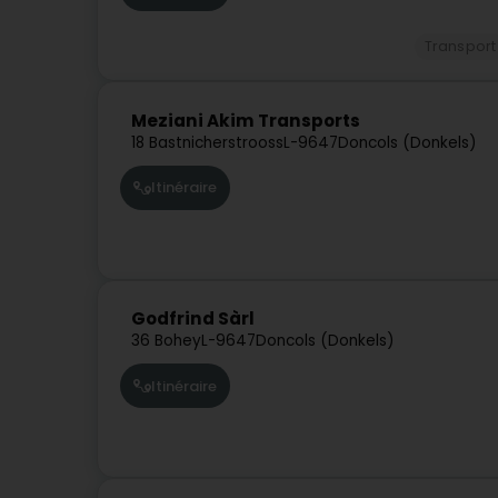
Transport
Meziani Akim Transports
18 Bastnicherstrooss
L-9647
Doncols (Donkels)
Itinéraire
Godfrind Sàrl
36 Bohey
L-9647
Doncols (Donkels)
Itinéraire