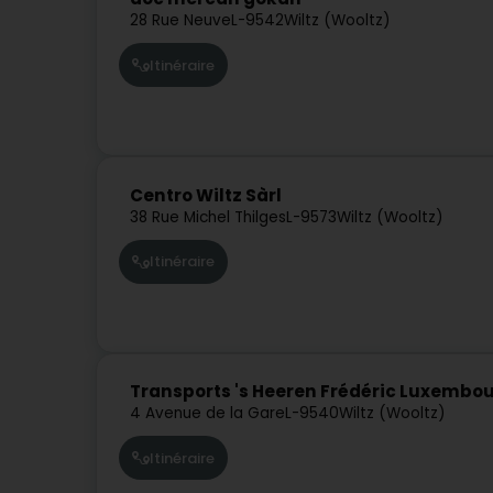
28 Rue Neuve
L-9542
Wiltz (Wooltz)
Itinéraire
Centro Wiltz Sàrl
38 Rue Michel Thilges
L-9573
Wiltz (Wooltz)
Itinéraire
Transports 's Heeren Frédéric Luxembou
4 Avenue de la Gare
L-9540
Wiltz (Wooltz)
Itinéraire