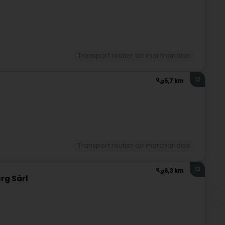
Transport routier de marchandise
12
5,7 km
Transport routier de marchandise
13
6,3 km
rg Sàrl