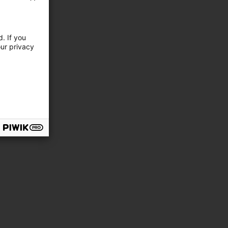
. If you
our privacy