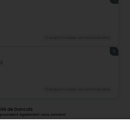
Transport routier de marchandise
5
s)
Transport routier de marchandise
ité de Doncols
 pourraient également vous convenir.
6
1,9 km