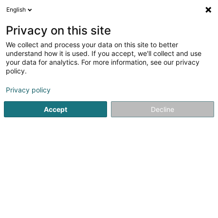
English
FR
Privacy on this site
We collect and process your data on this site to better
Devillers Dominique
understand how it is used. If you accept, we'll collect and use
your data for analytics. For more information, see our privacy
Avocats exerçant sous leur titre professionnel
d'origine (L4)
policy.
36-38 Grand-Rue
L-1660
Luxembourg (Lëtzebuerg)
Privacy policy
Accept
Decline
Afficher le fax
Voir le numéro
S'y rendre
Accueil
Avocat
Avocats exerçant sous leur titre profession