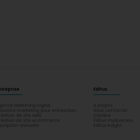
ntreprise
Editus
gence Marketing Digital
A propos
olutions marketing pour entreprises
Nous contacter
réation de site web
Carrière
réation de site ecommerce
Editus myBusiness
nscription annuaire
Editus Insight