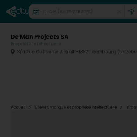
De Man Projects SA
Propriété Intellectuelle
3/a Rue Guillaume J. Kroll
L-1882
Luxembourg (Lëtzebu
Accueil
Brevet, marque et propriété intellectuelle
Propr