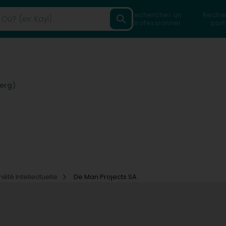
Rechercher un
Reche
professionnel
part
erg)
iété Intellectuelle
De Man Projects SA