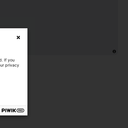
. If you
our privacy