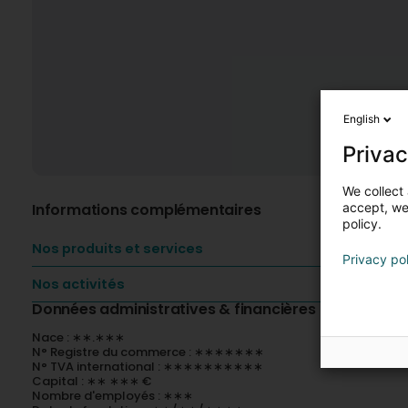
English
Privac
We collect 
Informations complémentaires
accept, we'
policy.
Nos produits et services
Privacy po
Nos activités
Données administratives & financières
Nace : ∗∗.∗∗∗
N° Registre du commerce : ∗∗∗∗∗∗∗
N° TVA international : ∗∗∗∗∗∗∗∗∗∗
Capital : ∗∗ ∗∗∗ €
Nombre d'employés : ∗∗∗