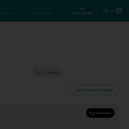
rcher un
Recherche
Me
FR
iculier
inversée
connecter
S'y rendre
Informations légales
Itinéraire