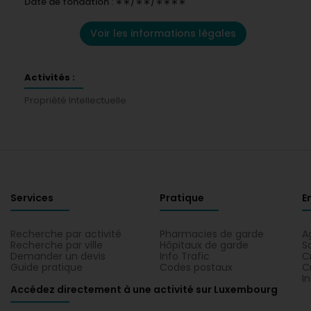
Date de fondation : ∗∗/∗∗/∗∗∗∗
Voir les informations légales
Activités :
Propriété Intellectuelle
Services
Pratique
E
Recherche par activité
Pharmacies de garde
A
Recherche par ville
Hôpitaux de garde
S
Demander un devis
Info Trafic
C
Guide pratique
Codes postaux
C
I
Accédez directement à une activité sur Luxembourg