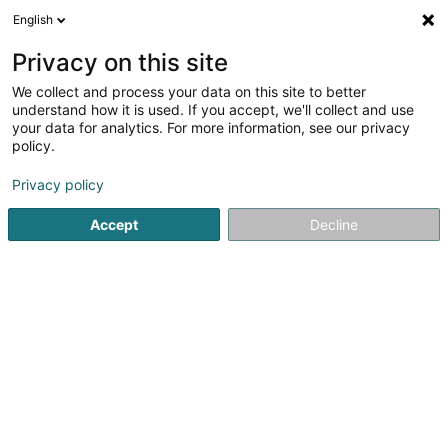
English
FR
Privacy on this site
We collect and process your data on this site to better
Darnelle Jerry
understand how it is used. If you accept, we'll collect and use
your data for analytics. For more information, see our privacy
Activité artistique
policy.
24 Rue Guillaume
L-4736
Pétange (Péiteng)
Privacy policy
Voir le num. mobile
Accept
Decline
Voir le numéro
S'y rendre
Accueil
Activité artistique
Darnelle Jerry