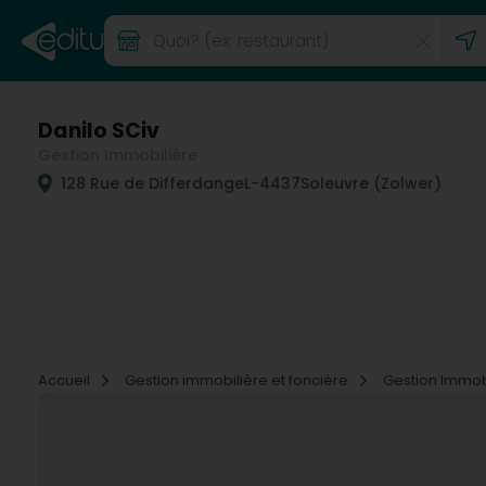
Danilo SCiv
Gestion Immobilière
128 Rue de Differdange
L-4437
Soleuvre (Zolwer)
Accueil
Gestion immobilière et foncière
Gestion Immob