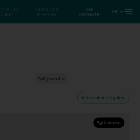
rcher un
Recherche
Me
FR
iculier
inversée
connecter
S'y rendre
Informations légales
Itinéraire