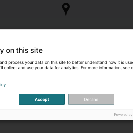
y on this site
and process your data on this site to better understand how it is used
ll collect and use your data for analytics. For more information, see 
licy
Accept
Decline
Powered by