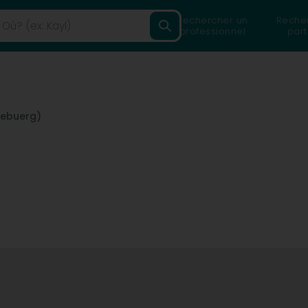
Rechercher un
Reche
professionnel
part
zebuerg)