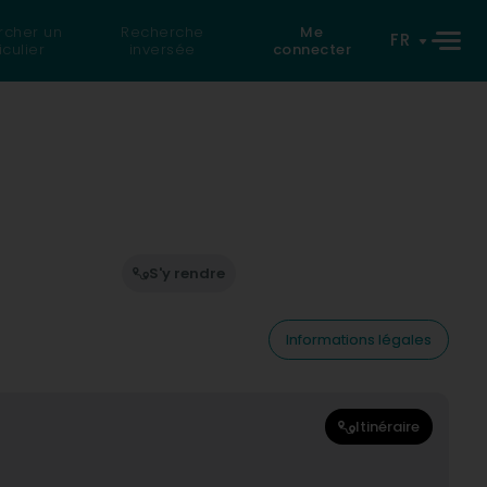
rcher un
Recherche
Me
FR
iculier
inversée
connecter
S'y rendre
Informations légales
Itinéraire