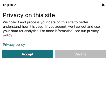
English
FR
Privacy on this site
We collect and process your data on this site to better
D'Herbes Cyril
understand how it is used. If you accept, we'll collect and use
your data for analytics. For more information, see our privacy
Avocats exerçant sous leur titre professionnel
d'origine (L4)
policy.
16-18 Boulevard Royal
L-2449
Privacy policy
Luxembourg (Lëtzebuerg)
Accept
Decline
Afficher le fax
Voir le numéro
S'y rendre
Accueil
Avocat
Avocats exerçant sous leur titre profession